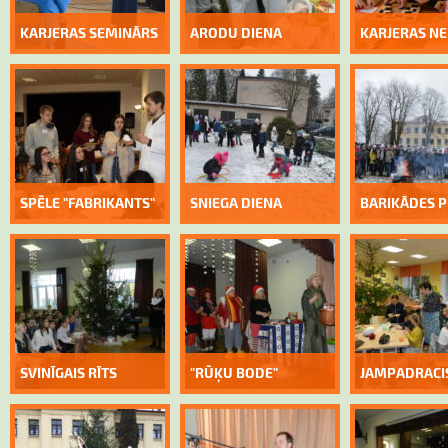
KARJERAS SEMINĀRS
ARODU DIENA
KARJERAS N
SPĒLE "FABRIKANTS"
SNIEGA DIENA
BARIKĀDES P
SVINĪGAIS RĪTS
"RŪĶU BODE"
JAMPADRACI