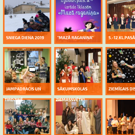
SNIEGA DIENA 2019
"MAZĀ RAGANIŅA"
5.-12.KL.PA
JAMPADRACIS UN
SĀKUMSKOLAS
ZIEMĪGAIS D
TIRDZIŅŠ
ZIEMASSVĒTKI