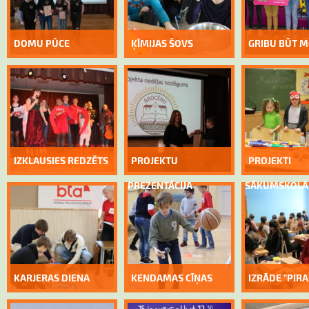
DOMU PŪCE
ĶĪMIJAS ŠOVS
GRIBU BŪT M
IZKLAUSIES REDZĒTS
PROJEKTU
PROJEKTI
PREZENTĀCIJA
SĀKUMSKOLĀ
KARJERAS DIENA
KENDAMAS CĪŅAS
IZRĀDE "PIR