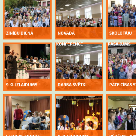
ZINĪBU DIENA
NOVADA
SKOLOTĀJU
KONFERENCE
PASĀKUMS
9.KL.IZLAIDUMS
DARBA SVĒTKI
PATEICĪBAS 