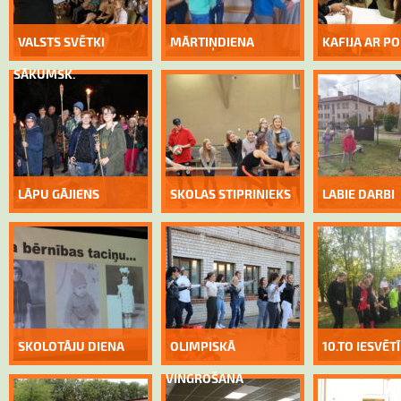
VALSTS SVĒTKI
MĀRTIŅDIENA
KAFIJA AR PO
SĀKUMSK.
LĀPU GĀJIENS
SKOLAS STIPRINIEKS
LABIE DARBI
SKOLOTĀJU DIENA
OLIMPISKĀ
10.TO IESVĒT
VINGROŠANA