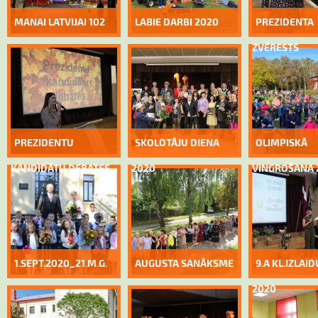
MANAI LATVIJAI 102
LABIE DARBI 2020
PREZIDENTA
ZVĒRESTS
PREZIDENTU
SKOLOTĀJU DIENA
OLIMPISKĀ
KANDIDĀTU DEBATES
2020
VINGROŠANA 
1.SEPT.2020_21.M.G.
AUGUSTA SANĀKSME
9.A KL.IZLAI
2020