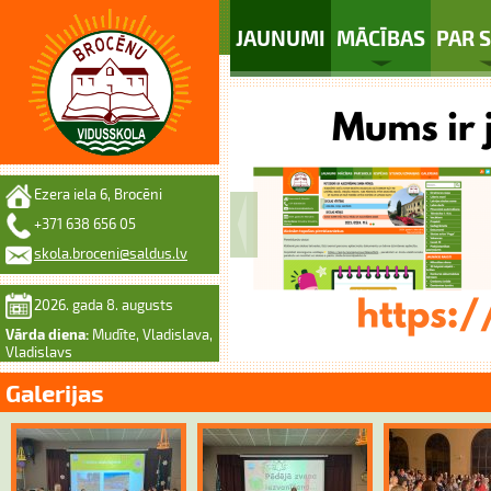
JAUNUMI
MĀCĪBAS
PAR 
Ezera iela 6, Brocēni
+371 638 656 05
skola.broceni@saldus.lv
2026. gada 8. augusts
Vārda diena:
Mudīte, Vladislava,
Vladislavs
Galerijas