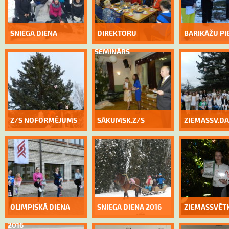
SNIEGA DIENA
DIREKTORU
BARIKĀŽU PI
SEMINĀRS
Z/S NOFORMĒJUMS
SĀKUMSK.Z/S
ZIEMASSV.D
OLIMPISKĀ DIENA
SNIEGA DIENA 2016
ZIEMASSVĒTK
2016