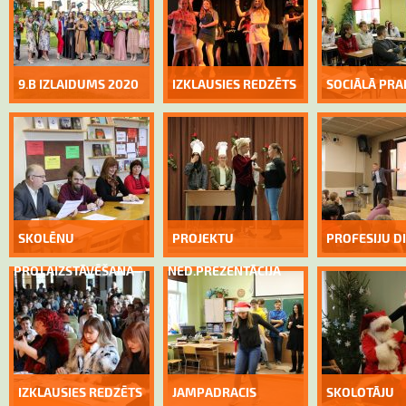
9.B IZLAIDUMS 2020
IZKLAUSIES REDZĒTS
SOCIĀLĀ PRA
SKOLĒNU
PROJEKTU
PROFESIJU D
PROJ.AIZSTĀVĒŠANA
NED.PREZENTĀCIJA
IZKLAUSIES REDZĒTS
JAMPADRACIS
SKOLOTĀJU