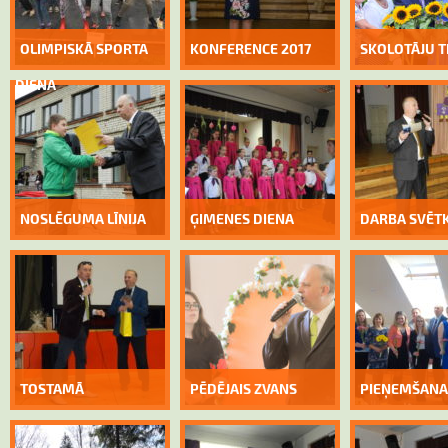
OLIMPISKĀ SPORTA
KONFERENCE 2017
SKOLOTĀJU T
DIENA
NOSLĒGUMA LĪNIJA
ĢIMENES DIENA
DARBA SVĒTK
TOSTAMĀ
PĒDĒJAIS ZVANS
PIEŅEMŠANA