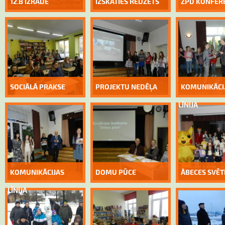
12.B IZRĀDE
IZSKATIES REDZĒTS
ZPD KONFER
SOCIĀLĀ PRAKSE
PROJEKTU NEDĒĻA
KOMUNIKĀCI
LĪNIJA
KOMUNIKĀCIJAS
DOMU PŪCE
ĀBECES SVĒT
LĪNIJA