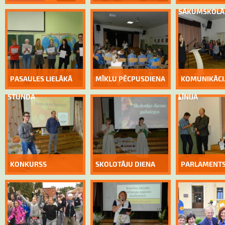
SĀKUMSKOLĀ
PASAULES LIELĀKĀ
MĪKLU PĒCPUSDIENA
KOMUNIKĀCI
STUNDA
LĪNIJA
KONKURSS
SKOLOTĀJU DIENA
PARLAMENT