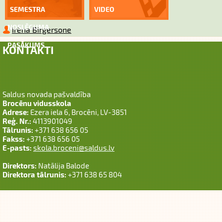
SEMESTRA
VIDEO
NOSLĒGUMA
Irēna Birgersone
PASĀKUMS
KONTAKTI
Saldus novada pašvaldība
Brocēnu vidusskola
Adrese:
Ezera iela 6, Brocēni, LV-3851
Reģ. Nr.:
4113901049
Tālrunis:
+371 638 656 05
Fakss:
+371 638 656 05
E-pasts:
skola.broceni@saldus.lv
Direktors:
Natālija Balode
Direktora tālrunis:
+371 638 65 804