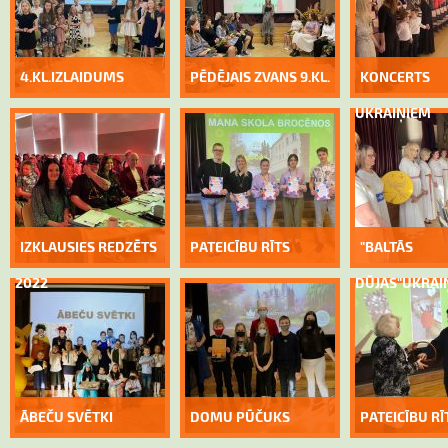
4.KL.IZLAIDUMS
PĒDĒJAIS ZVANS 9.KL.
KONCERTS
UKRAIŅIEM
IZKLAUSIES REDZĒTS
PATEICĪBU RĪTS
"BALTĀS
2022
DŪJAS"UKRAI
ĀBEČU SVĒTKI
DOMU PŪČUKS
PATEICĪBU RĪT