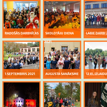
RADOŠĀS DARBNĪCAS
SKOLOTĀJU DIENA
LABIE DARBI 
2021
1.SEPTEMBRIS 2021
AUGUSTA SANĀKSME
12.KL.IZLAID