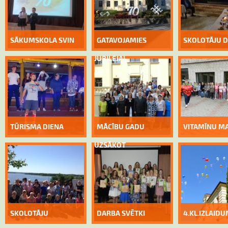
SĀKUMSKOLA SVIN
GATAVOJAMIES
SKOLOTĀJU D
JUBILEJAI
TŪRISMA DIENA
MĀCĪBU GADU
VITAMĪNU M
UZSĀKOT
SKOLOTĀJU
DARBA SVĒTKI
4.KL.IZLAID