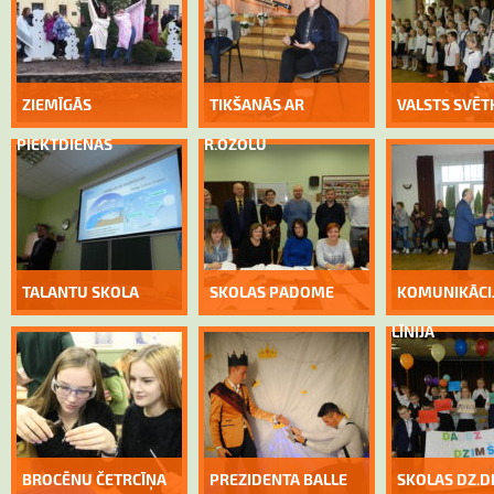
ZIEMĪGĀS
TIKŠANĀS AR
VALSTS SVĒT
PIEKTDIENAS
R.OZOLU
TALANTU SKOLA
SKOLAS PADOME
KOMUNIKĀCI
LĪNIJA
BROCĒNU ČETRCĪŅA
PREZIDENTA BALLE
SKOLAS DZ.D