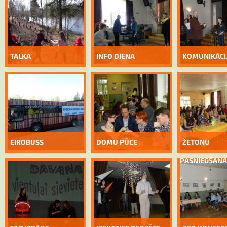
TALKA
INFO DIENA
KOMUNIKĀCIJ
EIROBUSS
DOMU PŪCE
ŽETONU
PASNIEGŠANA