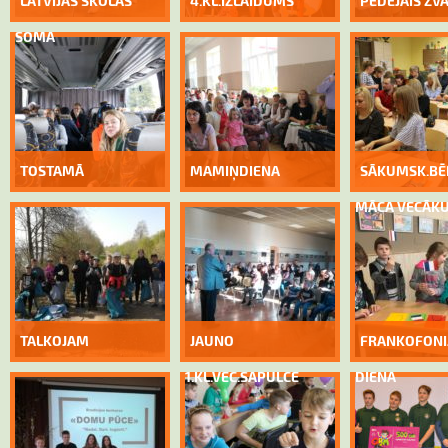
LATVIJAS SKOLAS
4.KL.IZLAIDUMS
PĒDĒJAIS ZV
SOMA
TOSTAMĀ
MAMIŅDIENA
SĀKUMSK.BĒ
MĀCA VECĀK
TALKOJAM
JAUNO
FRANKOFONI
1.KL.VEC.SAPULCE
DIENA