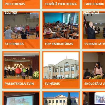
PIEKTDIENAS
ZIEMĪGĀ PIEKTDIENA
LABO DARBU
"EGLĪTES"
FESTIVĀLS
STIPRINIEKS
TOP KARIKATŪRAS
SVINAM LATVI
PAMATSKOLA SVIN
SVINĪGAIS
SKOLOTĀJU 