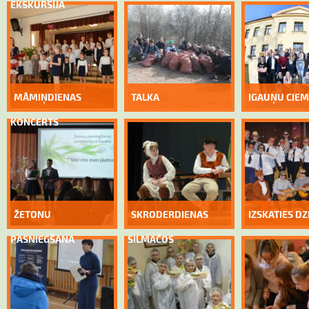
EKSKURSIJA
MĀMIŅDIENAS
TALKA
IGAUŅU CIE
KONCERTS
ŽETONU
SKRODERDIENAS
IZSKATIES D
PASNIEGŠANA
SILMAČOS