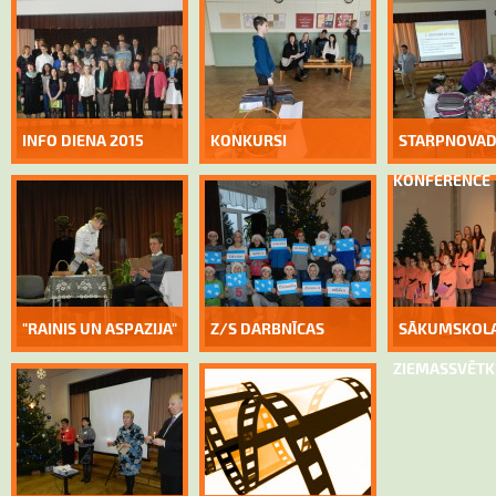
INFO DIENA 2015
KONKURSI
STARPNOVA
KONFERENCE
"RAINIS UN ASPAZIJA"
Z/S DARBNĪCAS
SĀKUMSKOL
ZIEMASSVĒTK