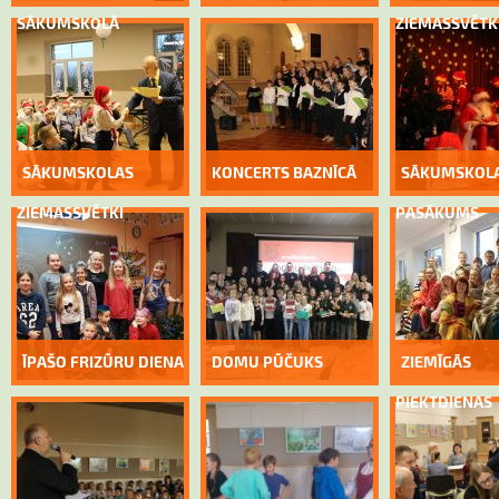
SĀKUMSKOLĀ
ZIEMASSVĒTK
SĀKUMSKOLAS
KONCERTS BAZNĪCĀ
SĀKUMSKOL
ZIEMASSVĒTKI
PASĀKUMS
ĪPAŠO FRIZŪRU DIENA
DOMU PŪČUKS
ZIEMĪGĀS
PIEKTDIENAS