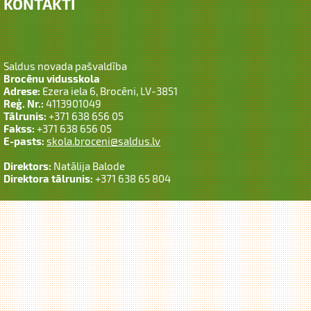
KONTAKTI
Saldus novada pašvaldība
Brocēnu vidusskola
Adrese:
Ezera iela 6, Brocēni, LV-3851
Reģ. Nr.:
4113901049
Tālrunis:
+371 638 656 05
Fakss:
+371 638 656 05
E-pasts:
skola.broceni@saldus.lv
Direktors:
Natālija Balode
Direktora tālrunis:
+371 638 65 804