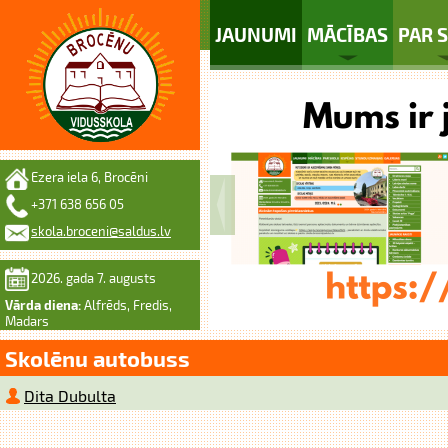
JAUNUMI
MĀCĪBAS
PAR 
Ezera iela 6, Brocēni
+371 638 656 05
skola.broceni@saldus.lv
2026. gada 7. augusts
Vārda diena:
Alfrēds, Fredis,
Madars
Skolēnu autobuss
Dita Dubulta