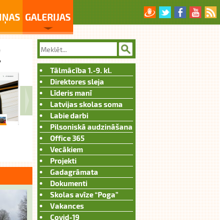
IŅAS
GALERIJAS
Tālmācība 1.-9. kl.
Direktores sleja
Līderis manī
Latvijas skolas soma
Labie darbi
Pilsoniskā audzināšana
Office 365
Vecākiem
Projekti
Gadagrāmata
Dokumenti
Skolas avīze “Poga”
Vakances
Covid-19