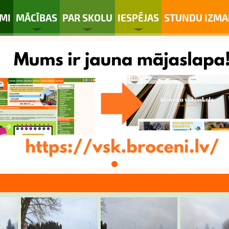
MI
MĀCĪBAS
PAR SKOLU
IESPĒJAS
STUNDU IZMA