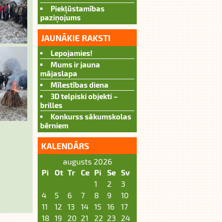
Piekļūstamības
paziņojums
JAUNĀKIE RAKSTI
Lepojamies!
Mums ir jauna
mājaslapa
Mīlestības diena
3D telpiski objekti –
brilles
Konkurss sākumskolas
bērniem
KALENDĀRS
augusts 2026
Pi
Ot
Tr
Ce
Pi
Se
Sv
1
2
3
4
5
6
7
8
9
10
11
12
13
14
15
16
17
18
19
20
21
22
23
24