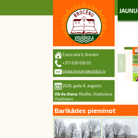
JAUNU
Ezera iela 6, Brocēni
+371 638 656 05
skola.broceni@saldus.lv
2026. gada 8. augusts
Vārda diena:
Mudīte, Vladislava,
Vladislavs
Barikādes pieminot