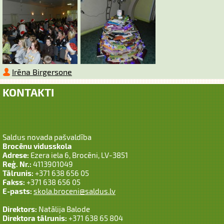
Irēna Birgersone
KONTAKTI
Saldus novada pašvaldība
Brocēnu vidusskola
Adrese:
Ezera iela 6, Brocēni, LV-3851
Reģ. Nr.:
4113901049
Tālrunis:
+371 638 656 05
Fakss:
+371 638 656 05
E-pasts:
skola.broceni@saldus.lv
Direktors:
Natālija Balode
Direktora tālrunis:
+371 638 65 804