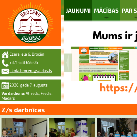
JAUNUMI
MĀCĪBAS
PAR 
Ezera iela 6, Brocēni
+371 638 656 05
skola.broceni@saldus.lv
2026. gada 7. augusts
Vārda diena:
Alfrēds, Fredis,
Madars
Z/s darbnīcas