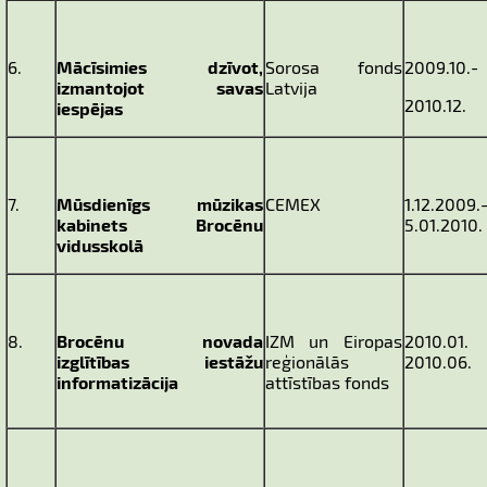
6.
Mācīsimies dzīvot,
Sorosa fonds
2009.10.-
izmantojot savas
Latvija
2010.12.
iespējas
7.
Mūsdienīgs mūzikas
CEMEX
1.12.2009.
kabinets Brocēnu
5.01.2010.
vidusskolā
8.
Brocēnu novada
IZM un Eiropas
2010.01. 
izglītības iestāžu
reģionālās
2010.06.
informatizācija
attīstības fonds