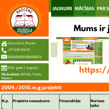
JAUNUMI
MĀCĪBAS
PAR 
Ezera iela 6, Brocēni
+371 638 656 05
skola.broceni@saldus.lv
2026. gada 7. augusts
Vārda diena:
Alfrēds, Fredis,
Madars
2009./2010.m.g.projekti
N.p.
Projekta nosaukums
Finansētājs
Norises
laiks