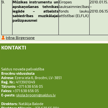
9.
Mūzikas instrumentu un
Eiropas
2010.01.15
apskaņošanas tehnikas
lauksaimniecības
–
iegāde – atbalsts
fonds lauku
2010.06.15
sabiedrības muzikālajai
attīstībai (ELFLA)
pašizpausmei
Irēna Birgersone
KONTAKTI
Saldus novada pašvaldība
Brocēnu vidusskola
Adrese:
Ezera iela 6, Brocēni, LV-3851
Reģ. Nr.:
4113901049
Tālrunis:
+371 638 656 05
Fakss:
+371 638 656 05
E-pasts:
skola.broceni@saldus.lv
Direktors:
Natālija Balode