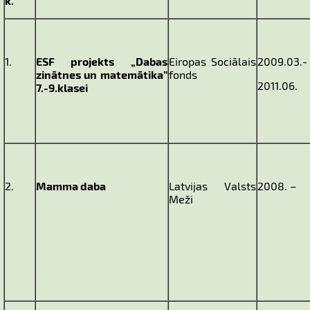
k.
1.
ESF projekts „Dabas
Eiropas Sociālais
2009.03.-
zinātnes un matemātika”
fonds
2011.06.
7.-9.klasei
2.
Mamma daba
Latvijas Valsts
2008. –
Meži