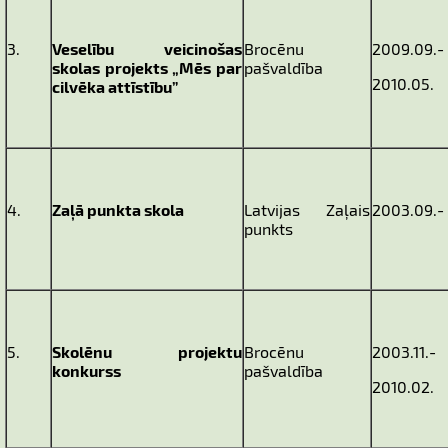
3.
Veselību veicinošas
Brocēnu
2009.09.-
skolas projekts „Mēs par
pašvaldība
2010.05.
cilvēka attīstību”
4.
Zaļā punkta skola
Latvijas Zaļais
2003.09.-
punkts
5.
Skolēnu projektu
Brocēnu
2003.11.-
konkurss
pašvaldība
2010.02.