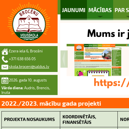
JAUNUMI
MĀCĪBAS
PAR 
Ezera iela 6, Brocēni
+371 638 656 05
skola.broceni@saldus.lv
2026. gada 10. augusts
Vārda diena:
Audris, Brencis,
Inuta
2022./2023. mācību gada projekti
KOORDINĒTĀJS,
PROJEKTA NOSAUKUMS
NOR
FINANSĒTĀJS