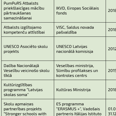
PumPuRS Atbalsts
priekšlaicīgas mācību
IKVD, Eiropas Sociālais
201
pārtraukšanas
fonds
samazināšanai
Atbalsts izglītojamo
VISC, Saldus novada
201
kompetenču attīstībai
pašvaldība
UNESCO Asociēto skolu
UNESCO Latvijas
2012
projekts
nacionālā komisisja
Dalība Nacionālajā
Veselības ministrija,
Veselību veicinošo skolu
Slimību profilakses un
201
tīklā
kontroles centrs
Kultūrizglītības
programma “Latvijas
Kultūras Ministrija
201
skolas soma”
Skolu apmaiņas
ES programma
partnerības projekts
“ERASMUS +”, Vadošais
01.0
“Stronger schools with
partneris Itālijas Istituto
31.1