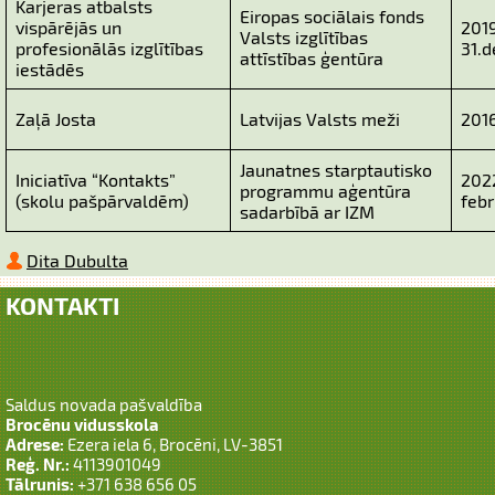
Karjeras atbalsts
Eiropas sociālais fonds
vispārējās un
201
Valsts izglītības
profesionālās izglītības
31.
attīstības ģentūra
iestādēs
Zaļā Josta
Latvijas Valsts meži
2016
Jaunatnes starptautisko
Iniciatīva “Kontakts”
202
programmu aģentūra
(skolu pašpārvaldēm)
feb
sadarbībā ar IZM
Dita Dubulta
KONTAKTI
Saldus novada pašvaldība
Brocēnu vidusskola
Adrese:
Ezera iela 6, Brocēni, LV-3851
Reģ. Nr.:
4113901049
Tālrunis:
+371 638 656 05