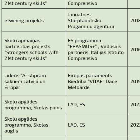
21st century skills”
Comprensivo
Jaunatnes
eTwining projekts
Starptaautisko
2018
Progammu aģentūra
Skolu apmaiņas
ES programma
partnerības projekts
‘’ERASMUS+” , Vadošais
2016
“Strongers schools with
partneris Itālijas Istituto
21st century skills”
Comprensivo
Līderis “Ar stiprām
Eiropas parlaments
saknēm Latvijā un
Biedrība ‘’VITAE’’ Dace
201
Eiropā”
Melbārde
Skolu apgādes
LAD, ES
202
programma, Skolas piens
Skolu apgādes
programma, Skolas
LAD, ES
202
auglis