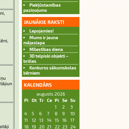
Piekļūstamības
paziņojums
ni,
JAUNĀKIE RAKSTI
Lepojamies!
Mums ir jauna
lēni,
mājaslapa
Mīlestības diena
3D telpiski objekti –
brilles
Konkurss sākumskolas
bērniem
tņu
tājiun
KALENDĀRS
augusts 2026
Pi
Ot
Tr
Ce
Pi
Se
Sv
1
2
3
4
5
6
7
8
9
10
11
12
13
14
15
16
17
otāji
18
19
20
21
22
23
24