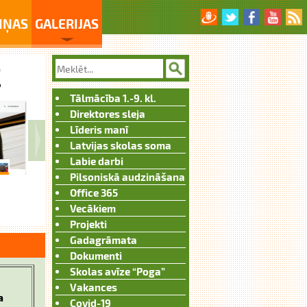
IŅAS
GALERIJAS
Tālmācība 1.-9. kl.
Direktores sleja
Līderis manī
Latvijas skolas soma
Labie darbi
Pilsoniskā audzināšana
Office 365
Vecākiem
Projekti
Gadagrāmata
Dokumenti
Skolas avīze “Poga”
Vakances
a
Covid-19