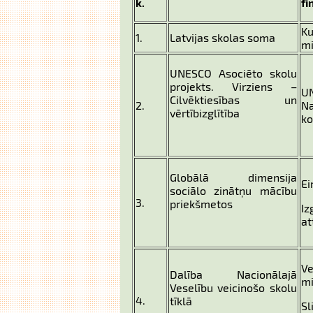
k.
fi
Ku
1.
Latvijas skolas soma
mi
UNESCO Asociēto skolu
projekts. Virziens –
UN
Cilvēktiesības un
2.
Na
vērtībizglītība
ko
Globālā dimensija
Ei
sociālo zinātņu mācību
3.
priekšmetos
Iz
at
Ve
Dalība Nacionālajā
mi
Veselību veicinošo skolu
4.
tīklā
Sl