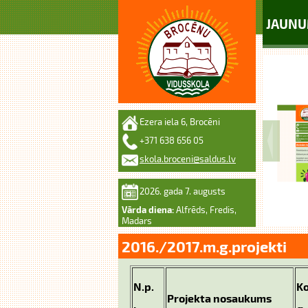
JAUNU
Ezera iela 6, Brocēni
+371 638 656 05
skola.broceni@saldus.lv
2026. gada 7. augusts
Vārda diena:
Alfrēds, Fredis,
Madars
2016./2017.m.g.projekti
N.p.
Ko
Projekta nosaukums