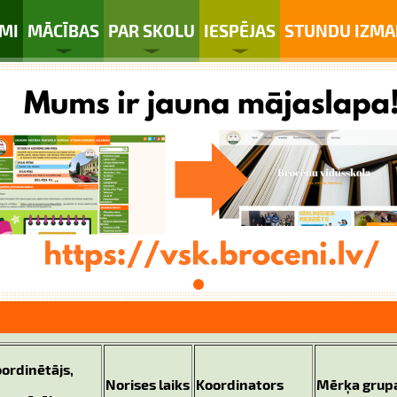
MI
MĀCĪBAS
PAR SKOLU
IESPĒJAS
STUNDU IZMA
ordinētājs,
Norises laiks
Koordinators
Mērķa grup