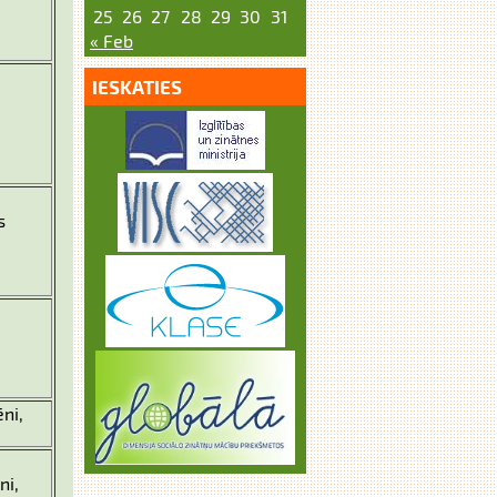
25
26
27
28
29
30
31
« Feb
IESKATIES
s
ēni,
ni,