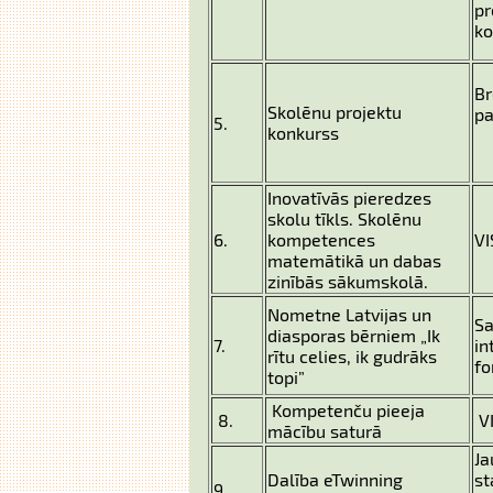
p
ko
B
Skolēnu projektu
pa
5.
konkurss
Inovatīvās pieredzes
skolu tīkls. Skolēnu
6.
kompetences
VI
matemātikā un dabas
zinībās sākumskolā.
Nometne Latvijas un
Sa
diasporas bērniem „Ik
7.
in
rītu celies, ik gudrāks
fo
topi”
Kompetenču pieeja
8.
VI
mācību saturā
Ja
Dalība eTwinning
st
9.