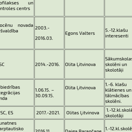
rofilakses un
ntroles centrs
rocēnu novada
2003.-
5.-12.klašu
švaldība
Egons Valters
interesenti
2016.03.
Sākumskola
SC
2014.-2016.
Olita Ļitvinova
skolēni un
skolotāji
1.-6. klašu
biedrības
Olita Ļitvinova
1.06.15. –
klātienes un
tegrācijas
30.09.15.
tālmācības
nda
skolēni.
1.-12.kl.skol
SC, ES
2017.-2021.
Olitas Ļitvinova
skolotāji
unatnes
arptautisko
1.-12.kl.skolē
2016.11.
Daiga Barančane