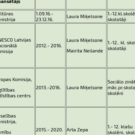
nansētājs
ltūras
1.09.16.-
1.-12.kl.skolē
Laura Miķelsone
nistrija
23.12.16.
skolotāji
ESCO Latvijas
Laura Miķelsone
1.-12.. kl. sko
cionālā
2012.- 2016.
skolotāji
Mairita Neilande
misija
ropas Komisija,
Sociālo zinā
2013.-2016.
Laura Miķelsone
māc.pr.skolo
glītības
skolēni
tīstības centrs
selības
nistrija,
1.- 12. klašu
2015.- 2020.
Arta Zepa
imību
skolēni, skol