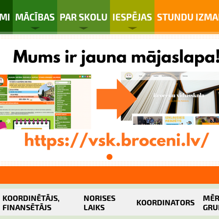
MI
MĀCĪBAS
PAR SKOLU
IESPĒJAS
STUNDU IZMA
KOORDINĒTĀJS,
NORISES
MĒR
KOORDINATORS
FINANSĒTĀJS
LAIKS
GRU