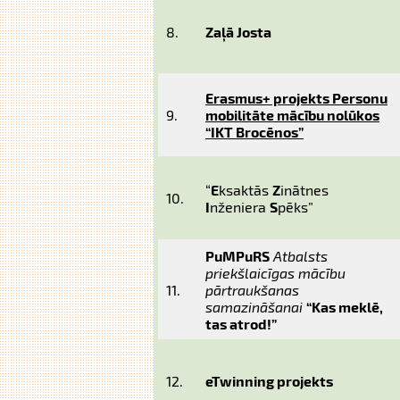
8.
Zaļā Josta
Erasmus+ projekts Personu
9.
mobilitāte mācību nolūkos
“IKT Brocēnos”
“
E
ksaktās
Z
inātnes
10.
I
nženiera
S
pēks”
PuMPuRS
Atbalsts
priekšlaicīgas mācību
11.
pārtraukšanas
samazināšanai
“Kas meklē,
tas atrod!”
12.
eTwinning projekts