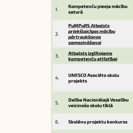
Kompetenču pieeja mācību
1.
saturā
PuMPuRS
Atbalsts
priekšlaicīgas mācību
2.
pārtraukšanas
samazināšanai
Atbalsts izglītojamo
3.
kompetenču attīstībai
UNESCO Asociēto skolu
4.
projekts
Dalība Nacionālajā Veselību
5.
veicinošo skolu tīklā
6.
Skolēnu projektu konkurss