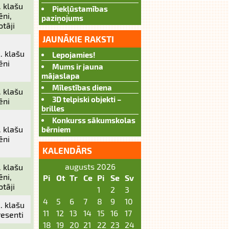
. klašu
Piekļūstamības
ēni,
paziņojums
otāji
JAUNĀKIE RAKSTI
2. klašu
Lepojamies!
ēni
Mums ir jauna
mājaslapa
Mīlestības diena
. klašu
3D telpiski objekti –
ēni
brilles
Konkurss sākumskolas
. klašu
bērniem
ēni
KALENDĀRS
augusts 2026
. klašu
ēni,
Pi
Ot
Tr
Ce
Pi
Se
Sv
otāji
1
2
3
4
5
6
7
8
9
10
2. klašu
11
12
13
14
15
16
17
resenti
18
19
20
21
22
23
24