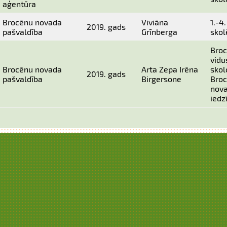
aģentūra
Brocēnu novada
Viviāna
1.-4
2019. gads
pašvaldība
Grīnberga
skol
Bro
vidu
Brocēnu novada
Arta Zepa Irēna
skol
2019. gads
pašvaldība
Birgersone
Bro
nov
iedz