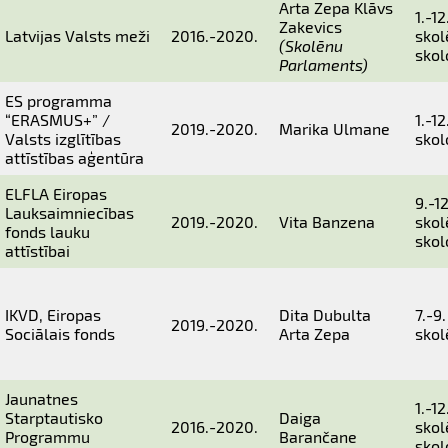
Arta Zepa Klāvs
1.-12
Zakevics
Latvijas Valsts meži
2016.-2020.
skol
(Skolēnu
skol
Parlaments)
ES programma
“ERASMUS+” /
1.-12
2019.-2020.
Marika Ulmane
Valsts izglītības
skol
attīstības aģentūra
ELFLA Eiropas
9.-1
Lauksaimniecības
2019.-2020.
Vita Banzena
skol
fonds lauku
skol
attīstībai
IKVD, Eiropas
Dita Dubulta
7.-9
2019.-2020.
Sociālais fonds
Arta Zepa
skol
Jaunatnes
1.-12
Starptautisko
Daiga
2016.-2020.
skol
Programmu
Barančane
skol