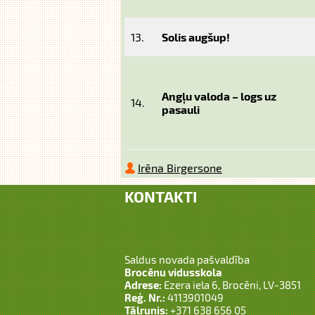
13.
Solis augšup!
Angļu valoda – logs uz
14.
pasauli
Irēna Birgersone
KONTAKTI
Saldus novada pašvaldība
Brocēnu vidusskola
Adrese:
Ezera iela 6, Brocēni, LV-3851
Reģ. Nr.:
4113901049
Tālrunis:
+371 638 656 05