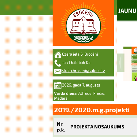
JAUNU
Ezera iela 6, Brocēni
+371 638 656 05
skola.broceni@saldus.lv
2026. gada 7. augusts
Vārda diena:
Alfrēds, Fredis,
Madars
2019./2020.m.g.projekti
Nr.
PROJEKTA NOSAUKUMS
p.k.