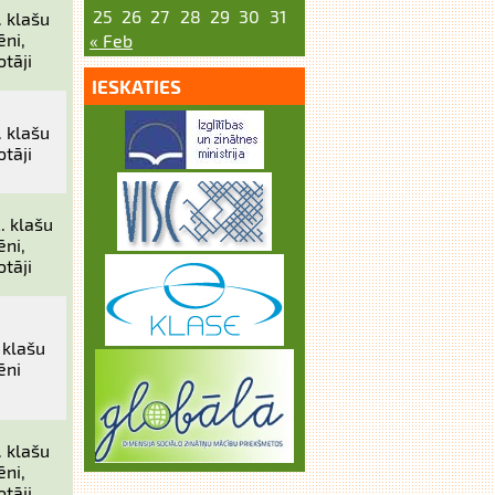
25
26
27
28
29
30
31
. klašu
ēni,
« Feb
otāji
IESKATIES
. klašu
otāji
2. klašu
ēni,
otāji
. klašu
ēni
. klašu
ēni,
otāji