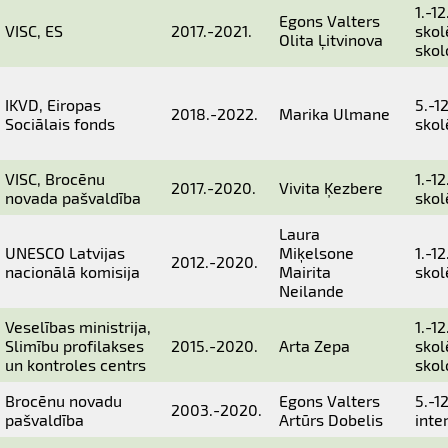
1.-12
Egons Valters
VISC, ES
2017.-2021.
skol
Olita Ļitvinova
skol
IKVD, Eiropas
5.-1
2018.-2022.
Marika Ulmane
Sociālais fonds
skol
VISC, Brocēnu
1.-12
2017.-2020.
Vivita Ķezbere
novada pašvaldība
skol
Laura
UNESCO Latvijas
Miķelsone
1.-12
2012.-2020.
nacionālā komisija
Mairita
skol
Neilande
Veselības ministrija,
1.-12
Slimību profilakses
2015.-2020.
Arta Zepa
skol
un kontroles centrs
skol
Brocēnu novadu
Egons Valters
5.-1
2003.-2020.
pašvaldība
Artūrs Dobelis
inte