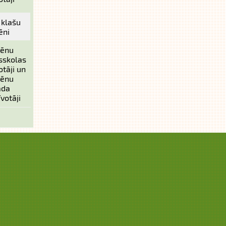
. klašu
ēni
cēnu
sskolas
otāji un
cēnu
ada
īvotāji