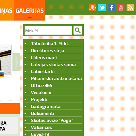
IŅAS
GALERIJAS
Tālmācība 1.-9. kl.
Direktores sleja
Līderis manī
Latvijas skolas soma
Labie darbi
Pilsoniskā audzināšana
Office 365
Vecākiem
Projekti
Gadagrāmata
Dokumenti
Skolas avīze “Poga”
ĶA
Vakances
PA
Covid-19