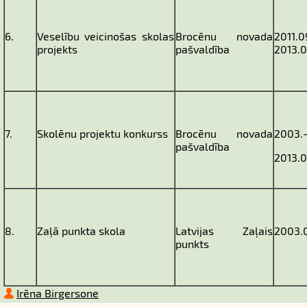
6.
Veselību veicinošas skolas
Brocēnu novada
2011.0
projekts
pašvaldība
2013.0
7.
Skolēnu projektu konkurss
Brocēnu novada
2003.
pašvaldība
2013.0
8.
Zaļā punkta skola
Latvijas Zaļais
2003.0
punkts
Irēna Birgersone