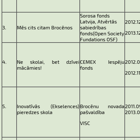
Sorosa fonds
Latvija, Atvērtās
2012.1
3.
Mēs cits citam Brocēnos
sabiedrības
2013.1
fonds(Open Society
Fundations OSF)
4.
Ne skolai, bet dzīvei
CEMEX Iespēju
2012.0
mācāmies!
fonds
2012.11
5.
Inovatīvās (Ekselences)
Brocēnu novada
2011.0
pieredzes skola
pašvaldība
2013.
VISC