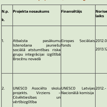
N.p.
Projekta nosaukums
Finansētājs
Noris
laiks
k.
1.
Atbalsta pasākumu
Eiropas Sociālais
2012.0
īstenošana jauniešu
fonds
2013.1
sociālā atstumtības riska
grupu integrācijai izglītībā
Brocēnu novadā
2.
UNESCO Asociēto skolu
UNESCO Latvijas
2012.-
projekts. Virziens –
Nacionālā komisija
Cilvēktiesības un
vērtībizglītība