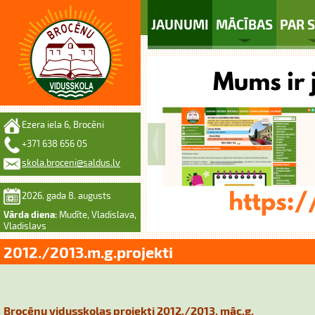
JAUNUMI
MĀCĪBAS
PAR 
Ezera iela 6, Brocēni
+371 638 656 05
skola.broceni@saldus.lv
2026. gada 8. augusts
Vārda diena:
Mudīte, Vladislava,
Vladislavs
2012./2013.m.g.projekti
Brocēnu vidusskolas projekti 2012./2013. māc.g.