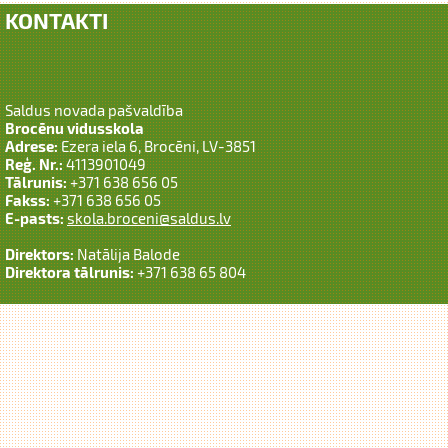
KONTAKTI
Saldus novada pašvaldība
Brocēnu vidusskola
Adrese:
Ezera iela 6, Brocēni, LV-3851
Reģ. Nr.:
4113901049
Tālrunis:
+371 638 656 05
Fakss:
+371 638 656 05
E-pasts:
skola.broceni@saldus.lv
Direktors:
Natālija Balode
Direktora tālrunis:
+371 638 65 804