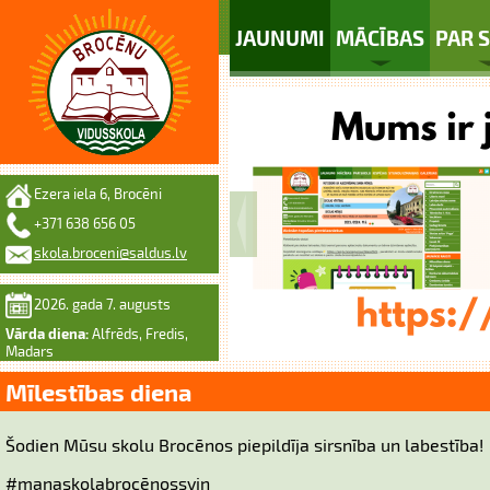
JAUNUMI
MĀCĪBAS
PAR 
Ezera iela 6, Brocēni
+371 638 656 05
skola.broceni@saldus.lv
2026. gada 7. augusts
Vārda diena:
Alfrēds, Fredis,
Madars
Mīlestības diena
Šodien Mūsu skolu Brocēnos piepildīja sirsnība un labestība!
#manaskolabrocēnossvin