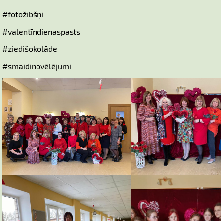
#fotožibšņi
#valentīndienaspasts
#ziedišokolāde
#smaidinovēlējumi