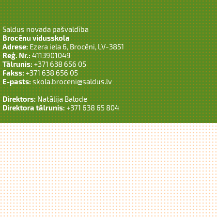
Saldus novada pašvaldība
Brocēnu vidusskola
Adrese:
Ezera iela 6, Brocēni, LV-3851
Reģ. Nr.:
4113901049
Tālrunis:
+371 638 656 05
Fakss:
+371 638 656 05
E-pasts:
skola.broceni@saldus.lv
Direktors:
Natālija Balode
Direktora tālrunis:
+371 638 65 804