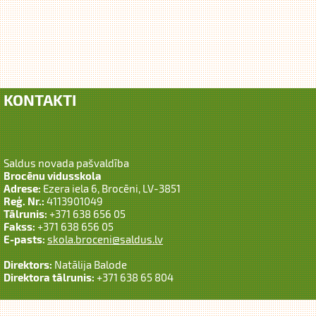
KONTAKTI
Saldus novada pašvaldība
Brocēnu vidusskola
Adrese:
Ezera iela 6, Brocēni, LV-3851
Reģ. Nr.:
4113901049
Tālrunis:
+371 638 656 05
Fakss:
+371 638 656 05
E-pasts:
skola.broceni@saldus.lv
Direktors:
Natālija Balode
Direktora tālrunis:
+371 638 65 804