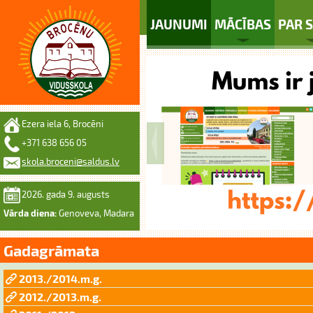
JAUNUMI
MĀCĪBAS
PAR 
Ezera iela 6, Brocēni
+371 638 656 05
skola.broceni@saldus.lv
2026. gada 9. augusts
Vārda diena:
Genoveva, Madara
Gadagrāmata
2013./2014.m.g.
2012./2013.m.g.