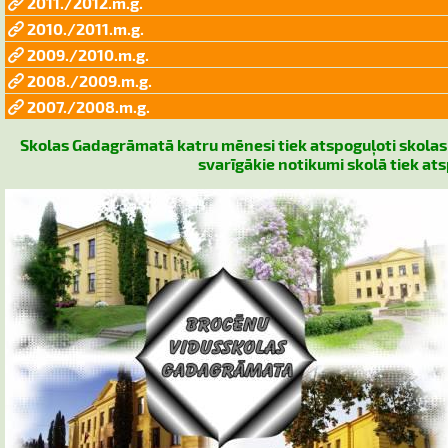
2011./2012.m.g.
2010./2011.m.g.
2009./2010.m.g.
2008./2009.m.g.
2007./2008.m.g.
Skolas Gadagrāmatā katru mēnesi tiek atspoguļoti skolas s
svarīgākie notikumi skolā tiek at