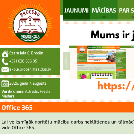
JAUNUMI
MĀCĪBAS
PAR 
Ezera iela 6, Brocēni
+371 638 656 05
skola.broceni@saldus.lv
2026. gada 7. augusts
Vārda diena:
Alfrēds, Fredis,
Madars
Office 365
Lai veiksmīgāk noritētu mācību darbs neklātienes un tālmā
vide Office 365.