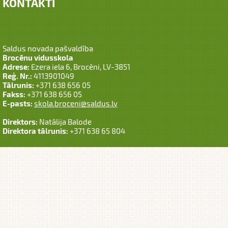
KONTAKTI
Saldus novada pašvaldība
Brocēnu vidusskola
Adrese:
Ezera iela 6, Brocēni, LV-3851
Reģ. Nr.:
4113901049
Tālrunis:
+371 638 656 05
Fakss:
+371 638 656 05
E-pasts:
skola.broceni@saldus.lv
Direktors:
Natālija Balode
Direktora tālrunis:
+371 638 65 804