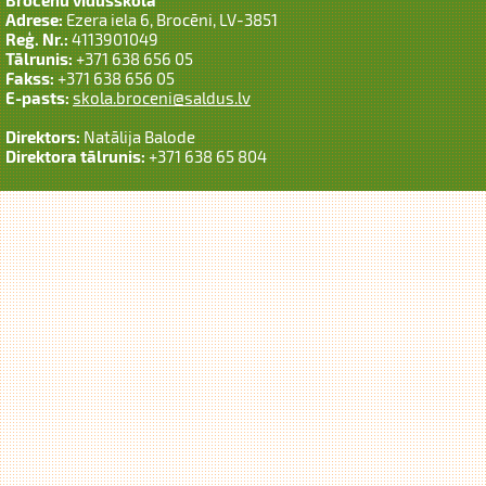
Brocēnu vidusskola
Adrese:
Ezera iela 6, Brocēni, LV-3851
Reģ. Nr.:
4113901049
Tālrunis:
+371 638 656 05
Fakss:
+371 638 656 05
E-pasts:
skola.broceni@saldus.lv
Direktors:
Natālija Balode
Direktora tālrunis:
+371 638 65 804