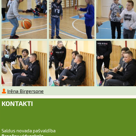
Irēna Birgersone
KONTAKTI
Saldus novada pašvaldība