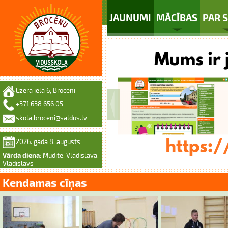
JAUNUMI
MĀCĪBAS
PAR 
Ezera iela 6, Brocēni
+371 638 656 05
skola.broceni@saldus.lv
2026. gada 8. augusts
Vārda diena:
Mudīte, Vladislava,
Vladislavs
Kendamas cīņas