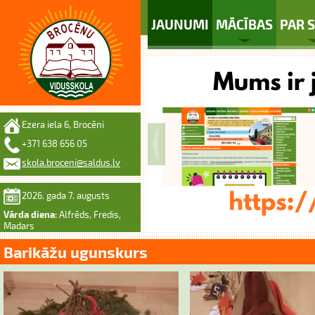
JAUNUMI
MĀCĪBAS
PAR 
Ezera iela 6, Brocēni
+371 638 656 05
skola.broceni@saldus.lv
2026. gada 7. augusts
Vārda diena:
Alfrēds, Fredis,
Madars
Barikāžu ugunskurs