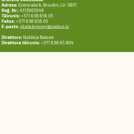
Adrese:
Ezera iela 6, Brocēni, LV-3851
Reģ. Nr.:
4113901049
Tālrunis:
+371 638 656 05
Fakss:
+371 638 656 05
E-pasts:
skola.broceni@saldus.lv
Direktors:
Natālija Balode
Direktora tālrunis:
+371 638 65 804