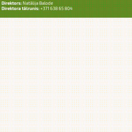
Direktors:
Natālija Balode
Direktora tālrunis:
+371 638 65 804