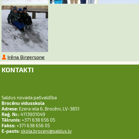
Irēna Birgersone
KONTAKTI
Saldus novada pašvaldība
Brocēnu vidusskola
Adrese:
Ezera iela 6, Brocēni, LV-3851
Reģ. Nr.:
4113901049
Tālrunis:
+371 638 656 05
Fakss:
+371 638 656 05
E-pasts:
skola.broceni@saldus.lv