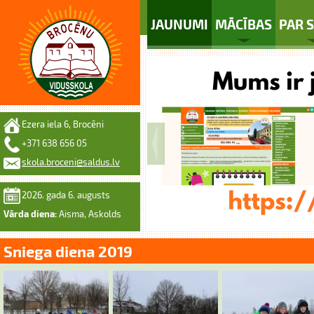
JAUNUMI
MĀCĪBAS
PAR 
Ezera iela 6, Brocēni
+371 638 656 05
skola.broceni@saldus.lv
2026. gada 6. augusts
Vārda diena:
Aisma, Askolds
Sniega diena 2019