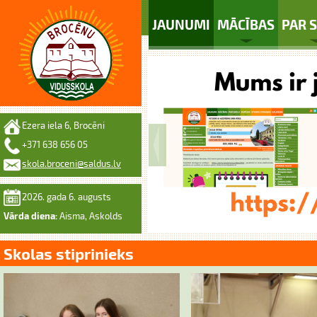
JAUNUMI
MĀCĪBAS
PAR 
Ezera iela 6, Brocēni
+371 638 656 05
skola.broceni@saldus.lv
2026. gada 6. augusts
Vārda diena:
Aisma, Askolds
Skolas stiprinieks