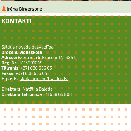
Irēna Birgersone
KONTAKTI
Saldus novada pašvaldība
Brocēnu vidusskola
Adrese:
Ezera iela 6, Brocēni, LV-3851
Reģ. Nr.:
4113901049
Tālrunis:
+371 638 656 05
Fakss:
+371 638 656 05
E-pasts:
skola.broceni@saldus.lv
Direktors:
Natālija Balode
Direktora tālrunis:
+371 638 65 804