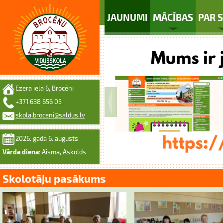
JAUNUMI
MĀCĪBAS
PAR 
Ezera iela 6, Brocēni
+371 638 656 05
skola.broceni@saldus.lv
2026. gada 6. augusts
Vārda diena:
Aisma, Askolds
Skolotāju pasākums