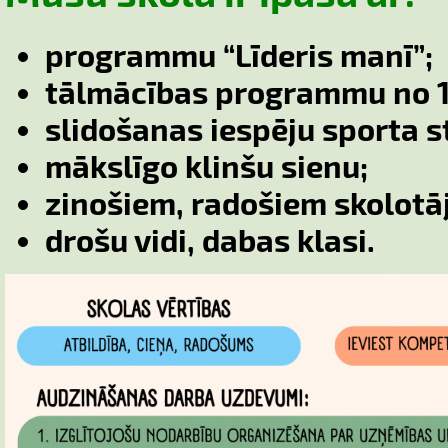
programmu “Līderis manī”;
tālmācības programmu no 1.
slidošanas iespēju sporta s
mākslīgo klinšu sienu;
zinošiem, radošiem skolotā
drošu vidi, dabas klasi.