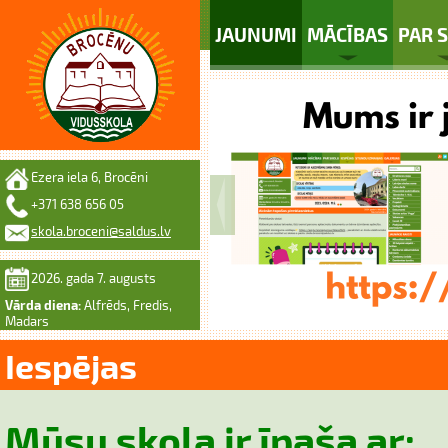
JAUNUMI
MĀCĪBAS
PAR 
Ezera iela 6, Brocēni
+371 638 656 05
skola.broceni@saldus.lv
2026. gada 7. augusts
Vārda diena:
Alfrēds, Fredis,
Madars
Iespējas
Mūsu skola ir īpaša ar: