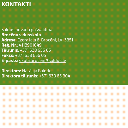
KONTAKTI
Saldus novada pašvaldība
Brocēnu vidusskola
Adrese:
Ezera iela 6, Brocēni, LV-3851
Reģ. Nr.:
4113901049
Tālrunis:
+371 638 656 05
Fakss:
+371 638 656 05
E-pasts:
skola.broceni@saldus.lv
Direktors:
Natālija Balode
Direktora tālrunis:
+371 638 65 804