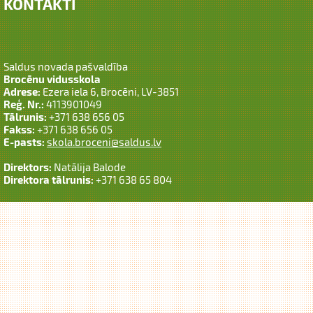
KONTAKTI
Saldus novada pašvaldība
Brocēnu vidusskola
Adrese:
Ezera iela 6, Brocēni, LV-3851
Reģ. Nr.:
4113901049
Tālrunis:
+371 638 656 05
Fakss:
+371 638 656 05
E-pasts:
skola.broceni@saldus.lv
Direktors:
Natālija Balode
Direktora tālrunis:
+371 638 65 804