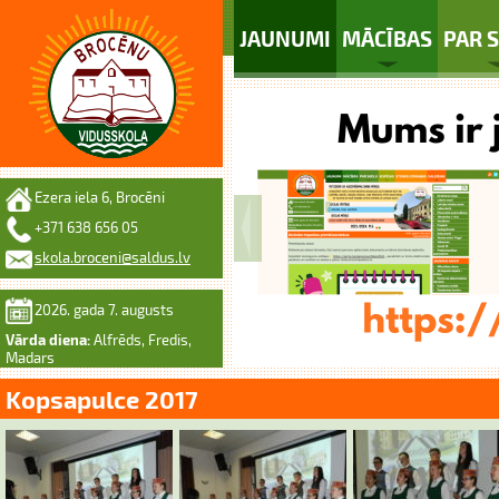
JAUNUMI
MĀCĪBAS
PAR 
Ezera iela 6, Brocēni
+371 638 656 05
skola.broceni@saldus.lv
2026. gada 7. augusts
Vārda diena:
Alfrēds, Fredis,
Madars
Kopsapulce 2017