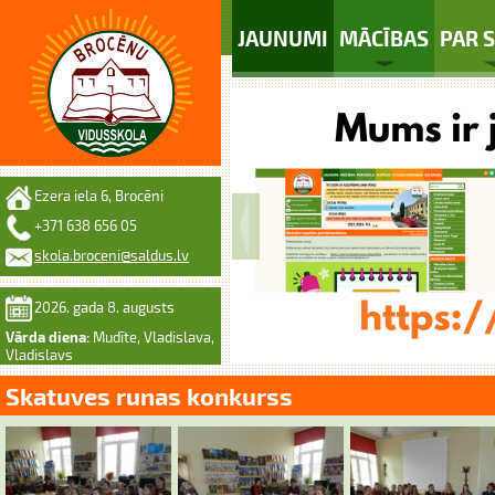
JAUNUMI
MĀCĪBAS
PAR 
Ezera iela 6, Brocēni
+371 638 656 05
skola.broceni@saldus.lv
2026. gada 8. augusts
Vārda diena:
Mudīte, Vladislava,
Vladislavs
Skatuves runas konkurss