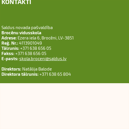
KONTAKTI
Saldus novada pašvaldība
Brocēnu vidusskola
Adrese:
Ezera iela 6, Brocēni, LV-3851
Reģ. Nr.:
4113901049
Tālrunis:
+371 638 656 05
Fakss:
+371 638 656 05
E-pasts:
skola.broceni@saldus.lv
Direktors:
Natālija Balode
Direktora tālrunis:
+371 638 65 804