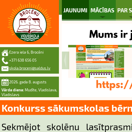
JAUNUMI
MĀCĪBAS
PAR 
Ezera iela 6, Brocēni
+371 638 656 05
skola.broceni@saldus.lv
2026. gada 8. augusts
Vārda diena:
Mudīte, Vladislava,
Vladislavs
Konkurss sākumskolas bēr
Sekmējot skolēnu lasītprasmi