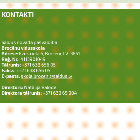
KONTAKTI
Saldus novada pašvaldība
Brocēnu vidusskola
Adrese:
Ezera iela 6, Brocēni, LV-3851
Reģ. Nr.:
4113901049
Tālrunis:
+371 638 656 05
Fakss:
+371 638 656 05
E-pasts:
skola.broceni@saldus.lv
Direktors:
Natālija Balode
Direktora tālrunis:
+371 638 65 804