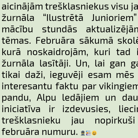
aicinājām trešklasniekus visu ja
žurnāla “Ilustrētā Juniorie
mācību stundās aktualizējā
tēmas. Februāra sākumā skolē
kurā noskaidrojām, kuri tad ir
žurnāla lasītāji. Un, lai gan
tikai daži, ieguvēji esam mēs 
interesantu faktu par vikingie
pandu, Alpu ledājiem un dau
iniciatīva ir izdevusies, lie
trešklasnieku jau nopirkuši
februāra numuru.