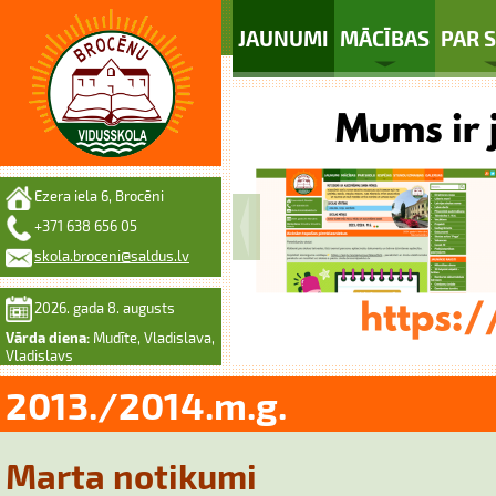
JAUNUMI
MĀCĪBAS
PAR 
Ezera iela 6, Brocēni
+371 638 656 05
skola.broceni@saldus.lv
2026. gada 8. augusts
Vārda diena:
Mudīte, Vladislava,
Vladislavs
2013./2014.m.g.
Marta notikumi