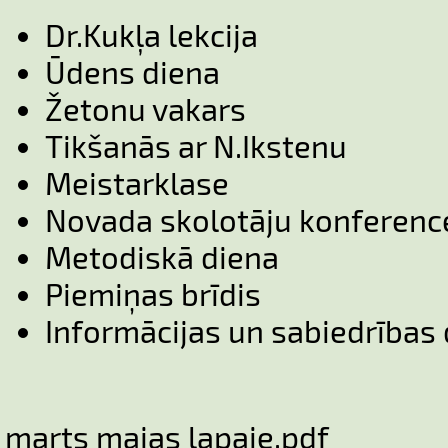
Dr.Kukļa lekcija
Ūdens diena
Žetonu vakars
Tikšanās ar N.Ikstenu
Meistarklase
Novada skolotāju konferenc
Metodiskā diena
Piemiņas brīdis
Informācijas un sabiedrības
marts majas lapaie.pdf