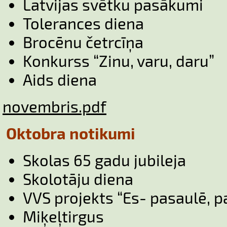
Latvijas svētku pasākumi
Tolerances diena
Brocēnu četrcīņa
Konkurss “Zinu, varu, daru”
Aids diena
novembris.pdf
Oktobra notikumi
Skolas 65 gadu jubileja
Skolotāju diena
VVS projekts “Es- pasaulē, p
Miķeļtirgus