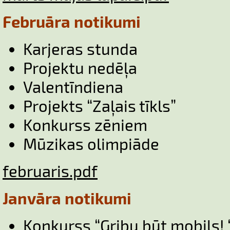
Februāra notikumi
Karjeras stunda
Projektu nedēļa
Valentīndiena
Projekts “Zaļais tīkls”
Konkurss zēniem
Mūzikas olimpiāde
februaris.pdf
Janvāra notikumi
Konkurss “Gribu būt mobils! 