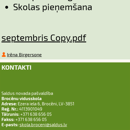
Skolas pieņemšana
septembris Copy.pdf
Irēna Birgersone
KONTAKTI
Saldus novada pašvaldība
Brocēnu vidusskola
Adrese:
Ezera iela 6, Brocēni, LV-3851
Reģ. Nr.:
4113901049
Tālrunis:
+371 638 656 05
Fakss:
+371 638 656 05
E-pasts:
skola.broceni@saldus.lv