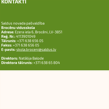
KONTAKTI
Saldus novada pašvaldība
Brocēnu vidusskola
Adrese:
Ezera iela 6, Brocēni, LV-3851
Reģ. Nr.:
4113901049
Tālrunis:
+371 638 656 05
Fakss:
+371 638 656 05
E-pasts:
skola.broceni@saldus.lv
Direktors:
Natālija Balode
Direktora tālrunis:
+371 638 65 804