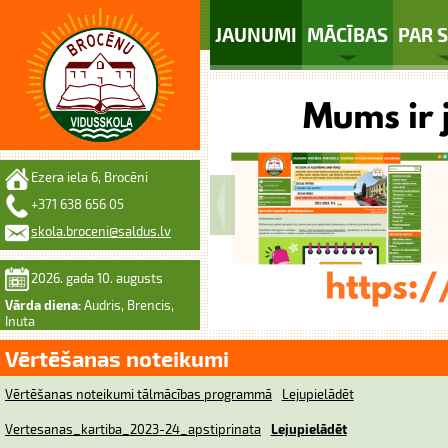
JAUNUMI
MĀCĪBAS
PAR 
Ezera iela 6, Brocēni
+371 638 656 05
skola.broceni@saldus.lv
2026. gada 10. augusts
Vārda diena:
Audris, Brencis,
Inuta
Vērtēšanas noteikumi
Vērtēšanas noteikumi tālmācības programmā
Lejupielādēt
Vertesanas_kartiba_2023-24_apstiprinata
Lejupielādēt