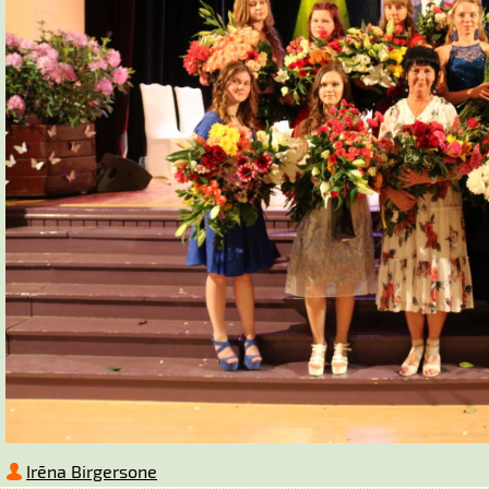
Irēna Birgersone