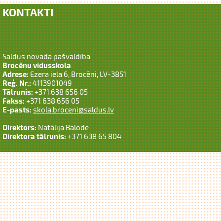
KONTAKTI
Saldus novada pašvaldība
Brocēnu vidusskola
Adrese:
Ezera iela 6, Brocēni, LV-3851
Reģ. Nr.:
4113901049
Tālrunis:
+371 638 656 05
Fakss:
+371 638 656 05
E-pasts:
skola.broceni@saldus.lv
Direktors:
Natālija Balode
Direktora tālrunis:
+371 638 65 804