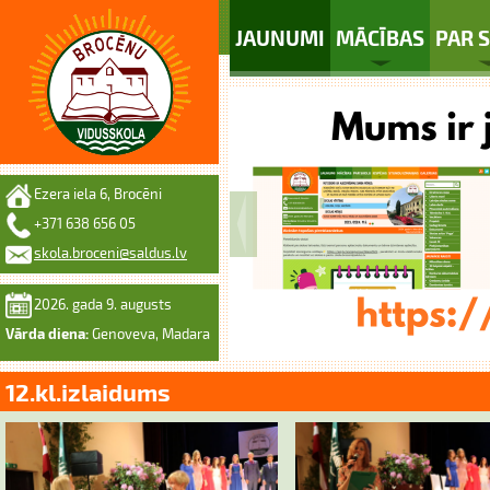
JAUNUMI
MĀCĪBAS
PAR 
Ezera iela 6, Brocēni
+371 638 656 05
skola.broceni@saldus.lv
2026. gada 9. augusts
Vārda diena:
Genoveva, Madara
12.kl.izlaidums