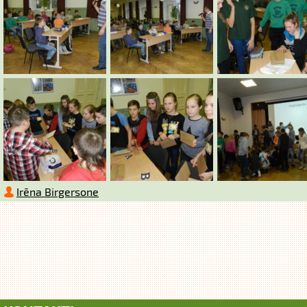
Irēna Birgersone