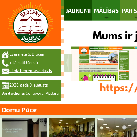
JAUNUMI
MĀCĪBAS
PAR 
Ezera iela 6, Brocēni
+371 638 656 05
skola.broceni@saldus.lv
2026. gada 9. augusts
Vārda diena:
Genoveva, Madara
Domu Pūce