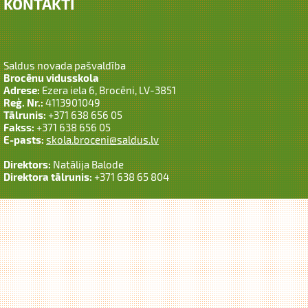
KONTAKTI
Saldus novada pašvaldība
Brocēnu vidusskola
Adrese:
Ezera iela 6, Brocēni, LV-3851
Reģ. Nr.:
4113901049
Tālrunis:
+371 638 656 05
Fakss:
+371 638 656 05
E-pasts:
skola.broceni@saldus.lv
Direktors:
Natālija Balode
Direktora tālrunis:
+371 638 65 804