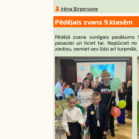
Irēna Birgersone
Pēdējais zvans 9.klasēm
Pēdējā zvana svinīgais pasākums 9
pasaulei un ticiet tai. Noplūciet 
ziediņu, ņemiet sev līdzi arī turpmāk, 