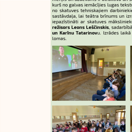
kurš no galvas iemācījies lugas tekstu
no skatuves tehniskajiem darbiniek
sastāvdaļa, lai teātra brīnums un izr
iepazīstināti ar skatuves māksliniek
režisors Leons Leščinskis
, sadarbīb
un Karīnu Tatarinov
u. Izrādes laik
lomas.