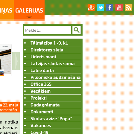
IŅAS
GALERIJAS
Tālmācība 1.-9. kl.
Direktores sleja
Līderis manī
Latvijas skolas soma
Labie darbi
Pilsoniskā audzināšana
Office 365
Vecākiem
Projekti
Gadagrāmata
a 23. maija
komentāru
Dokumenti
Skolas avīze “Poga”
m notika
Vakances
galvenais
Covid-19
 aktieri,