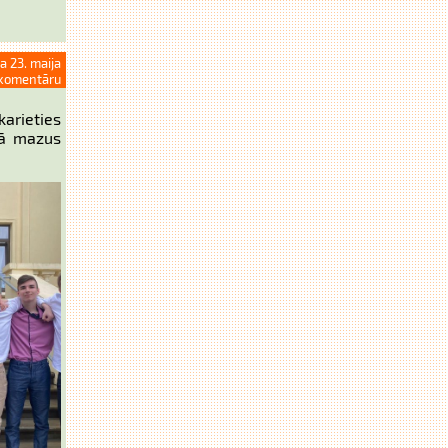
a 23. maija
komentāru
arieties
kā mazus