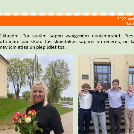
2022. gad
Nav 
.klasēm. Par savām sapņu zvaigznēm neaizmirstiet. Piesk
no atmiņām par skolu tos skaistākos sapņus un ieceres, un 
nevilcinieties un piepildiet tos.