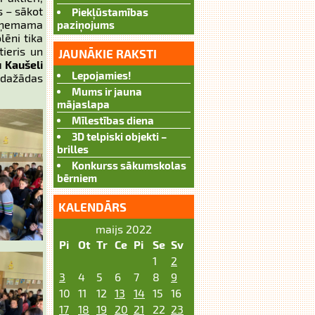
s – sākot
Piekļūstamības
atņemama
paziņojums
lēni tika
tieris un
JAUNĀKIE RAKSTI
 Kaušeli
Lepojamies!
t dažādas
Mums ir jauna
mājaslapa
Mīlestības diena
3D telpiski objekti –
brilles
Konkurss sākumskolas
bērniem
KALENDĀRS
maijs 2022
Pi
Ot
Tr
Ce
Pi
Se
Sv
1
2
3
4
5
6
7
8
9
10
11
12
13
14
15
16
17
18
19
20
21
22
23