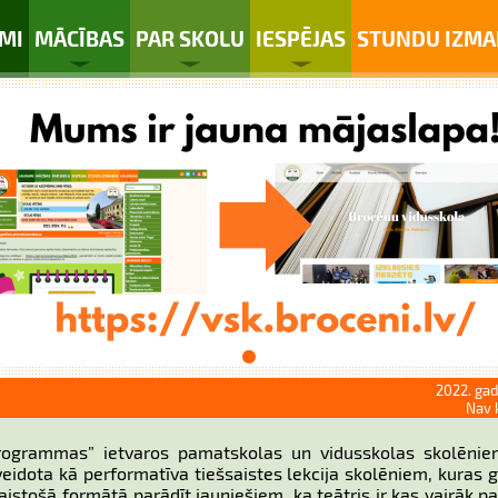
MI
MĀCĪBAS
PAR SKOLU
IESPĒJAS
STUNDU IZMA
2022. gad
Nav 
programmas” ietvaros pamatskolas un vidusskolas skolēnie
a veidota kā performatīva tiešsaistes lekcija skolēniem, kuras 
istošā formātā parādīt jauniešiem, ka teātris ir kas vairāk par