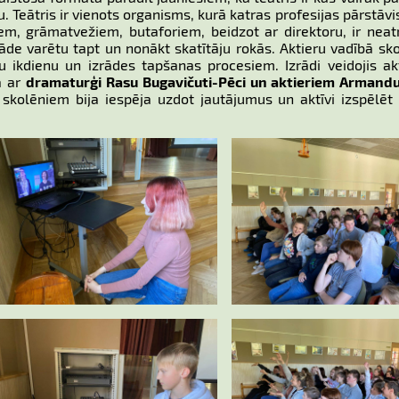
. Teātris ir vienots organisms, kurā katras profesijas pārstāvi
iem, grāmatvežiem, butaforiem, beidzot ar direktoru, ir ne
āde varētu tapt un nonākt skatītāju rokās. Aktieru vadībā sko
u ikdienu un izrādes tapšanas procesiem. Izrādi veidojis ak
ā ar
dramaturģi Rasu Bugavičuti-Pēci un aktieriem Armandu
ā skolēniem bija iespēja uzdot jautājumus un aktīvi izspēlē