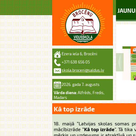
JAUNU
Ezera iela 6, Brocēni
+371 638 656 05
skola.broceni@saldus.lv
2026. gada 7. augusts
Vārda diena:
Alfrēds, Fredis,
Madars
Kā top izrāde
18. maijā “Latvijas skolas somas 
mācībizrāde “
Kā top izrāde
”. Tā tik
mērķis un uzdevums ir atraktīvā un sa