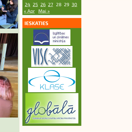
24
25
26
27
28
29
30
« Apr
Mai »
IESKATIES