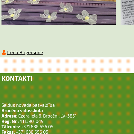
Irēna Birgersone
KONTAKTI
Saldus novada pašvaldība
Brocēnu vidusskola
Adrese:
Ezera iela 6, Brocēni, LV-3851
Reģ. Nr.:
4113901049
Tālrunis:
+371 638 656 05
Fakss:
+371 638 656 05