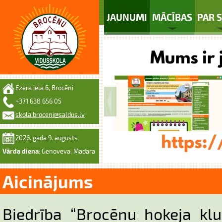
JAUNUMI
MĀCĪBAS
PAR 
Ezera iela 6, Brocēni
+371 638 656 05
skola.broceni@saldus.lv
2026. gada 9. augusts
Vārda diena:
Genoveva, Madara
Aicinājums
Biedrība “Brocēnu hokeja klu