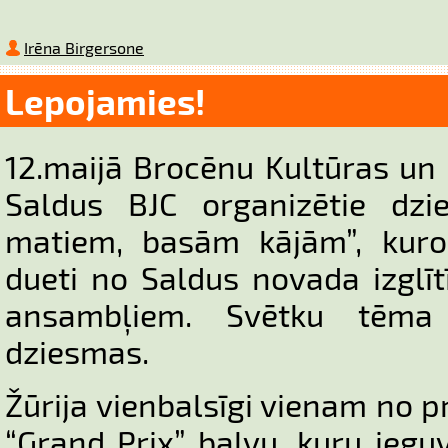
Irēna Birgersone
Lepojamies!
12.maijā Brocēnu Kultūras un i
Saldus BJC organizētie dzi
matiem, basām kājām”, kuros
dueti no Saldus novada izglī
ansambļiem. Svētku tēm
dziesmas.
Žūrija vienbalsīgi vienam no 
“Grand Prix” balvu, kuru ieg