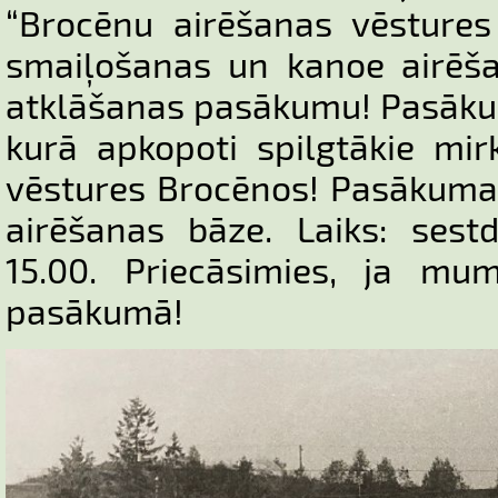
“Brocēnu airēšanas vēstures
smaiļošanas un kanoe airēša
atklāšanas pasākumu! Pasākum
kurā apkopoti spilgtākie mir
vēstures Brocēnos! Pasākuma 
airēšanas bāze. Laiks: sestd
15.00. Priecāsimies, ja mum
pasākumā!