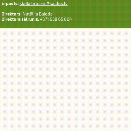
E-pasts:
skola.broceni@saldus.lv
Direktors:
Natālija Balode
Direktora tālrunis:
+371 638 65 804