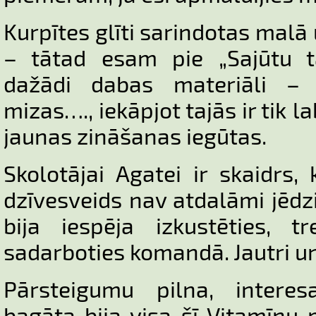
Kurpītes glīti sarindotas malā 
– tātad esam pie „Sajūtu t
dažādi dabas materiāli – č
mizas…., iekāpjot tajās ir tik 
jaunas zināšanas iegūtas.
Skolotājai Agatei ir skaidrs,
dzīvesveids nav atdalāmi jēdzi
bija iespēja izkustēties, tr
sadarboties komandā. Jautri un
Pārsteigumu pilna, interes
bagāta bija visa šī Vitamīnu