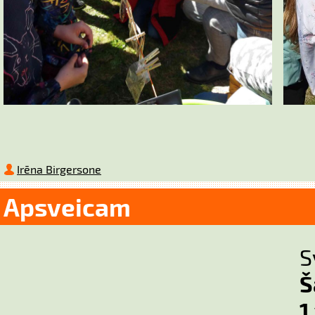
Irēna Birgersone
Apsveicam
Š
1