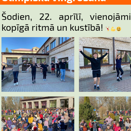
Šodien, 22. aprīlī, vienojā
kopīgā ritmā un kustībā!