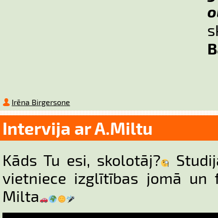
o
B
Irēna Birgersone
Intervija ar A.Miltu
Kāds Tu esi, skolotāj?
Studij
vietniece izglītības jomā un 
Milta