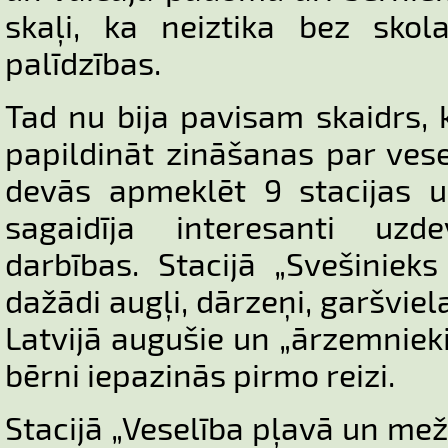
skaļi, ka neiztika bez sko
palīdzības.
Tad nu bija pavisam skaidrs, 
papildināt zināšanas par vese
devās apmeklēt 9 stacijas 
sagaidīja interesanti uz
darbības. Stacijā „Svešinieks
dažādi augļi, dārzeņi, garšvie
Latvijā augušie un „ārzemniek
bērni iepazinās pirmo reizi.
Stacijā „Veselība pļavā un mež