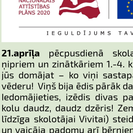
21.aprīļa
pēcpusdienā skola
ņipriem un zinātkāriem 1.-4. 
jūs domājat – ko viņi sastap
vēderu! Viņš bija ēdis pārāk d
Iedomājieties, izēdis divas 
kolu daudz, daudz dzēris! Ze
līdzīga skolotājai Vivitai) ste
un vaicāja padomu arī bērniem