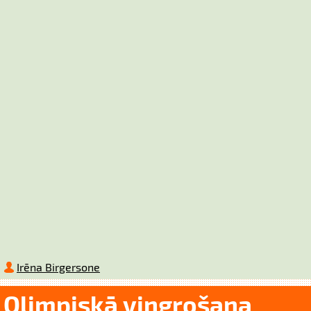
Irēna Birgersone
Olimpiskā vingrošana