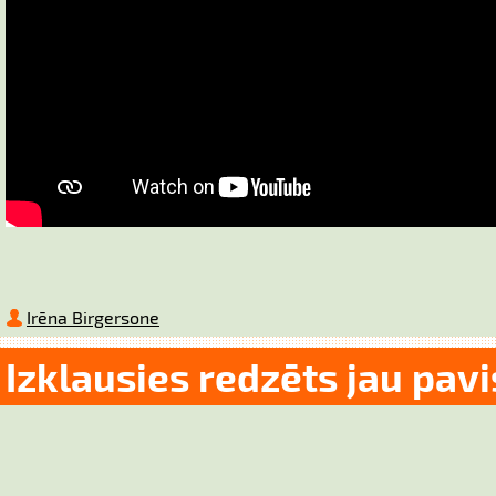
Irēna Birgersone
Izklausies redzēts jau pavi