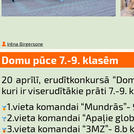
Irēna Birgersone
Domu pūce 7.-9. klasēm
20 aprīlī, erudītkonkursā “Do
kuri ir viserudītākie prāti 7.-9.
1.vieta komandai “Mundrās”- 9
2.vieta komandai “Apaļie globu
3.vieta komandai “3MZ”- 8.b k