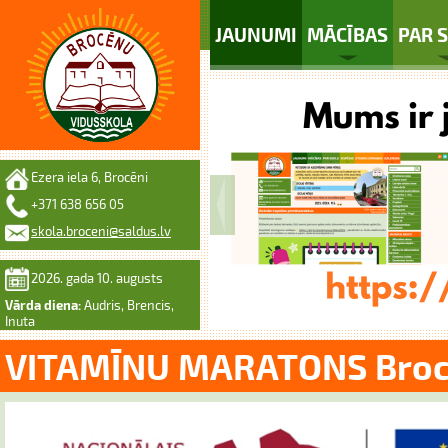
JAUNUMI
MĀCĪBAS
PAR 
Ezera iela 6, Brocēni
+371 638 656 05
skola.broceni@saldus.lv
2026. gada 10. augusts
Vārda diena:
Audris, Brencis,
Inuta
VITAMĪNU MARATONS Brocē