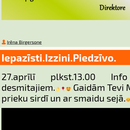
Irēna Birgersone
Iepazīsti.Izzini.Piedzīvo.
27.aprīlī plkst.13.00 In
desmitajiem.
Gaidām Tevi 
prieku sirdī un ar smaidu sejā.