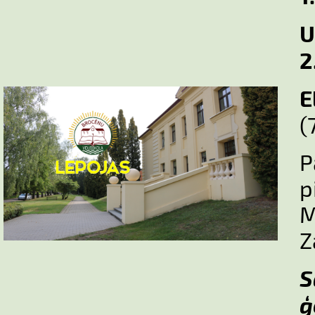
U
2
E
(
p
M
Z
ģ