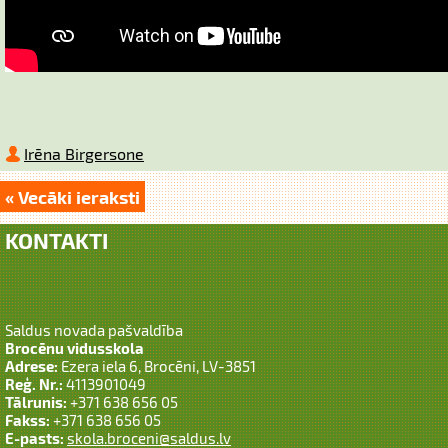
Irēna Birgersone
« Vecāki ieraksti
KONTAKTI
Saldus novada pašvaldība
Brocēnu vidusskola
Adrese:
Ezera iela 6, Brocēni, LV-3851
Reģ. Nr.:
4113901049
Tālrunis:
+371 638 656 05
Fakss:
+371 638 656 05
E-pasts:
skola.broceni@saldus.lv