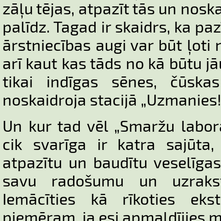
zāļu tējas, atpazīt tās un nosk
palīdz. Tagad ir skaidrs, ka paz
ārstniecības augi var būt ļoti 
arī kaut kas tāds no kā būtu j
tikai indīgas sēnes, čūska
noskaidroja stacijā „Uzmanies! 
Un kur tad vēl „Smaržu labora
cik svarīga ir katra sajūta
atpazītu un baudītu veselīgas 
savu radošumu un uzrakstīt
Iemācīties kā rīkoties eks
piemēram, ja esi apmaldījies 