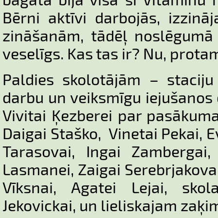
Bērni aktīvi darbojās, izzin
zināšanām, tādēļ noslēgumā 
veselīgs. Kas tas ir? Nu, protam
Paldies skolotājām – stacij
darbu un veiksmīgu iejušanos d
Vivitai Ķezberei par pasākum
Daigai Staško, Vinetai Pekai, E
Tarasovai, Ingai Zambergai, 
Lasmanei, Zaigai Serebrjakovai
Vīksnai, Agatei Lejai, sko
Jekovickai, un lieliskajam zaķim