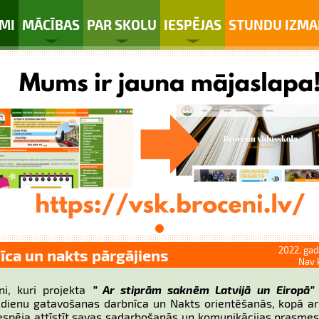
MI
MĀCĪBAS
PAR SKOLU
IESPĒJAS
STUNDU IZMA
2022. gad
ca un nakts pārgājiens
Nav 
ni, kuri projekta
” Ar stiprām saknēm Latvijā un Eiropā”
dienu gatavošanas darbnīca un Nakts orientēšanās, kopā ar
espēja attīstīt savas sadarbošanās un komunikācijas prasmes