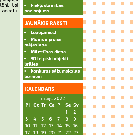
ēni. Lai
Piekļūstamības
ketu.
paziņojums
JAUNĀKIE RAKSTI
Lepojamies!
Mums ir jauna
mājaslapa
Mīlestības diena
3D telpiski objekti –
brilles
Konkurss sākumskolas
bērniem
KALENDĀRS
maijs 2022
Pi
Ot
Tr
Ce
Pi
Se
Sv
1
2
3
4
5
6
7
8
9
10
11
12
13
14
15
16
17
18
19
20
21
22
23