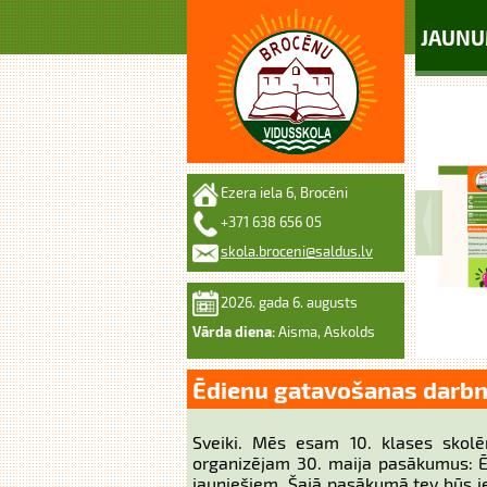
JAUNU
Ezera iela 6, Brocēni
+371 638 656 05
skola.broceni@saldus.lv
2026. gada 6. augusts
Vārda diena:
Aisma, Askolds
Ēdienu gatavošanas darbnī
Sveiki. Mēs esam 10. klases skolē
organizējam 30. maija pasākumus: Ē
jauniešiem. Šajā pasākumā tev būs i