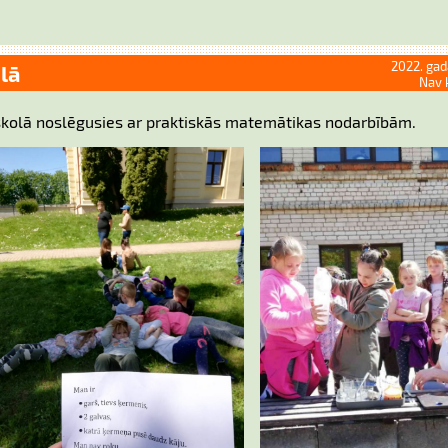
2022. gad
lā
Nav 
kolā noslēgusies ar praktiskās matemātikas nodarbībām.