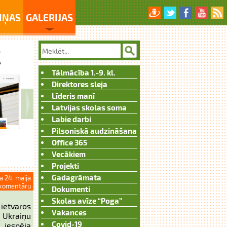
IŅAS
GALERIJAS
Tālmācība 1.-9. kl.
Direktores sleja
Līderis manī
Latvijas skolas soma
Labie darbi
Pilsoniskā audzināšana
Office 365
Vecākiem
Projekti
Gadagrāmata
a 24. maija
komentāru
Dokumenti
Skolas avīze “Poga”
ietvaros
Vakances
 Ukraiņu
Covid-19
, iespēja