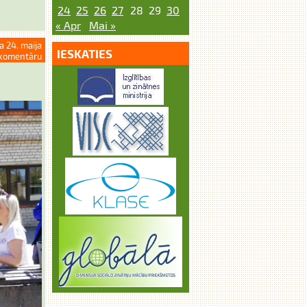
24
25
26
27
28
29
30
« Apr
Mai »
a 24. maija
IESKATIES
komentāru