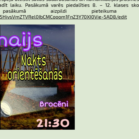
dīt laiku. Pasākumā varēs piedalīties 8. – 12. klases skol
pasākumā aizpildi pieteikuma an
1N5HivsVmZTVRel0IbCMCqoom1FnZ3Y70XI0Vie-5AD8/edit