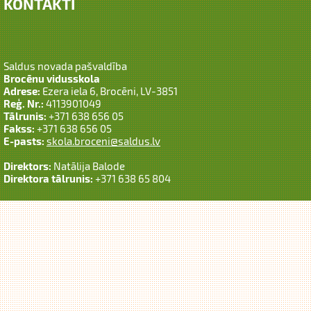
KONTAKTI
Saldus novada pašvaldība
Brocēnu vidusskola
Adrese:
Ezera iela 6, Brocēni, LV-3851
Reģ. Nr.:
4113901049
Tālrunis:
+371 638 656 05
Fakss:
+371 638 656 05
E-pasts:
skola.broceni@saldus.lv
Direktors:
Natālija Balode
Direktora tālrunis:
+371 638 65 804