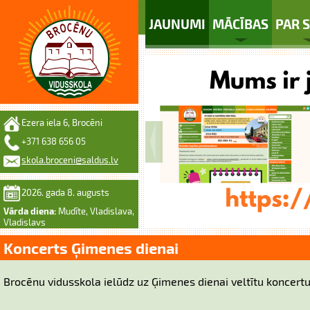
JAUNUMI
MĀCĪBAS
PAR 
Ezera iela 6, Brocēni
+371 638 656 05
skola.broceni@saldus.lv
2026. gada 8. augusts
Vārda diena:
Mudīte, Vladislava,
Vladislavs
Koncerts Ģimenes dienai
Brocēnu vidusskola ielūdz uz Ģimenes dienai veltītu koncertu