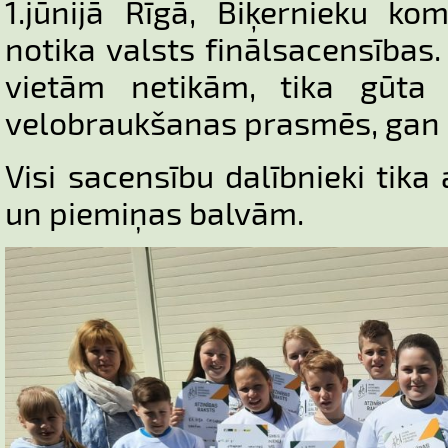
1.jūnijā Rīgā, Biķernieku ko
notika valsts finālsacensības.
vietām netikām, tika gūta 
velobraukšanas prasmēs, gan 
Visi sacensību dalībnieki tika
un piemiņas balvām.