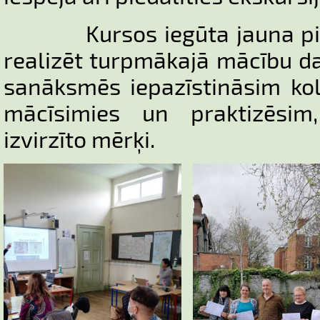
Kursos iegūta jauna piere
realizēt turpmākajā mācību d
sanāksmēs iepazīstināsim kol
mācīsimies un praktizēsim,
izvirzīto mērķi.