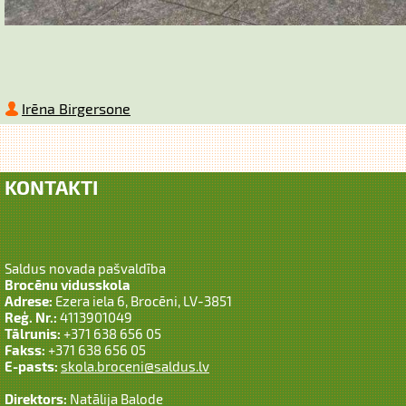
Irēna Birgersone
KONTAKTI
Saldus novada pašvaldība
Brocēnu vidusskola
Adrese:
Ezera iela 6, Brocēni, LV-3851
Reģ. Nr.:
4113901049
Tālrunis:
+371 638 656 05
Fakss:
+371 638 656 05
E-pasts:
skola.broceni@saldus.lv
Direktors:
Natālija Balode