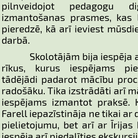
pilnveidojot pedagogu d
izmantošanas prasmes, kas b
pieredzē, kā arī ieviest mūs
darbā.
Skolotājām bija iespēja ap
rīkus, kurus iespējams pie
tādējādi padarot mācību pro
radošāku. Tika izstrādāti arī m
iespējams izmantot praksē. 
Farell iepazīstināja ne tikai ar
pielietojumu, bet arī ar Īrijas
iespēja arī piedalīties ekskursij