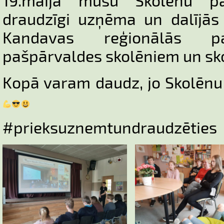
19.maijā mūsu Skolēnu p
draudzīgi uzņēma un dalījās
Kandavas reģionālās pa
pašpārvaldes skolēniem un skolo
Kopā varam daudz, jo Skolēnu
#prieksuznemtundraudzēties