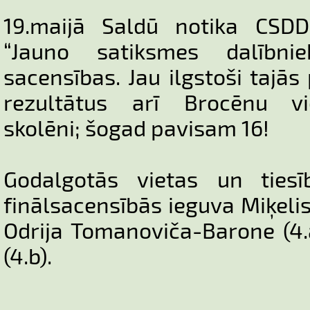
19.maijā Saldū notika CSDD
“Jauno satiksmes dalībni
sacensības. Jau ilgstoši tajās
rezultātus arī Brocēnu vid
skolēni; šogad pavisam 16!
Godalgotās vietas un tiesīb
finālsacensībās ieguva Miķelis
Odrija Tomanoviča-Barone (4.a
(4.b).