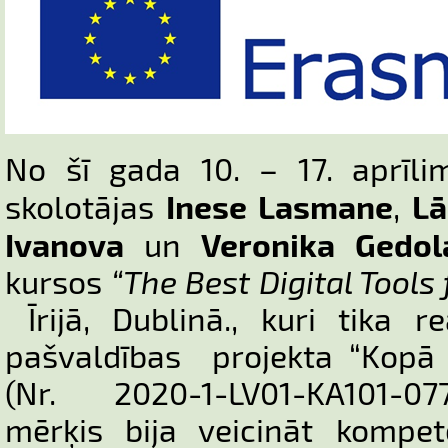
No šī gada 10. – 17. aprīli
Inese Lasmane
L
skolotājas
,
Ivanova
Veronika Gedol
un
kursos
“The Best Digital Tools
Īrijā, Dublinā., kuri tika 
pašvaldības projekta “Kopā 
(Nr. 2020-1-LV01-KA101-077
mērķis bija veicināt kompete