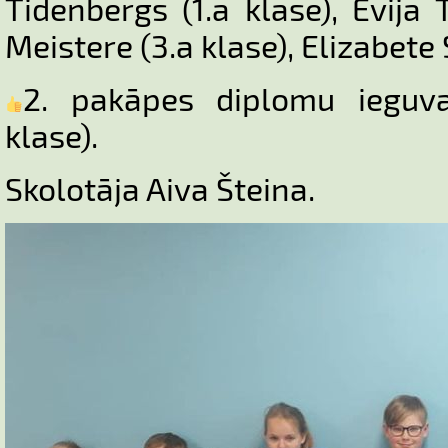
Tidenbergs (1.a klase), Evija 
Meistere (3.a klase), Elizabete 
2. pakāpes diplomu iegu
klase).
Skolotāja Aiva Šteina.