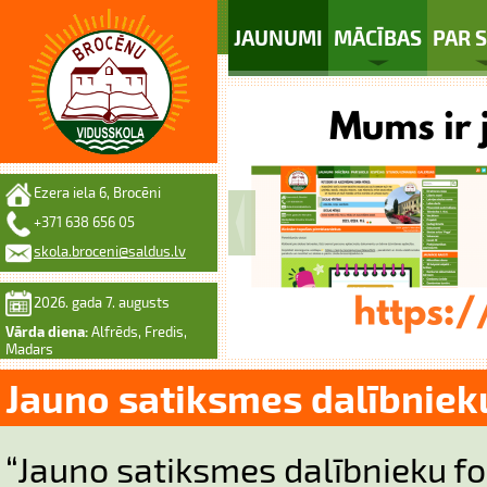
JAUNUMI
MĀCĪBAS
PAR 
Ezera iela 6, Brocēni
+371 638 656 05
skola.broceni@saldus.lv
2026. gada 7. augusts
Vārda diena:
Alfrēds, Fredis,
Madars
Jauno satiksmes dalībniek
“Jauno satiksmes dalībnieku f