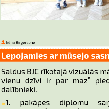
Irēna Birgersone
Lepojamies ar mūsejo sas
Saldus BJC rīkotajā vizuālās m
vienu dzīvi ir par maz” pied
dalībnieki.
1. pakāpes diplomu sa