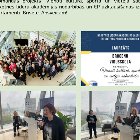
mandas projekts “Vienoti kultūrā, sportā un vietējā sabi
Nākotnes līderu akadēmijas nodarbībās un EP uzklausīšanas i
Parlamentu Briselē. Apsveicam!