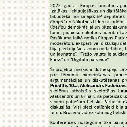
2022. gads ir Eiropas Jaunatnes gad
zaļākas, iekļaujošākas un digitālāka
bibliotēkā norisinājās EP deputātes
Eiropā”
un Nākotnes Līderu akadēmija
līderību demokrātijai un pilsoniskum
lomu, jauniešu nākotnes līderību Lat
Pasākuma laikā notika Eiropas Parlam
moderatori, eksperti vai diskusiju d
bija piedalījušies zoom nodarbībās, l
un jaunatne”, “Trešo valstu iejaukšan
kurss” un “Digitālā pārveide”.
Šī projekta mērķis ir dot iespēju Lat
par lēmumu pieņemšanas procesie
argumentācijas un diskutēšanas p
Priedītis 10.a, Aleksandrs Fadeičevs 1
skolēnus atbalstīja skolotājas
Lau
Aleksandrs un Erīna Līna pieteicās 
viņiem patiešām lieliski! Pārliecin
diskusijās. Visi pieci dalībnieki bi
tēmu. Brocēnu vidusskolā aug lieliski
Konferences noslēgumā tika paziņot