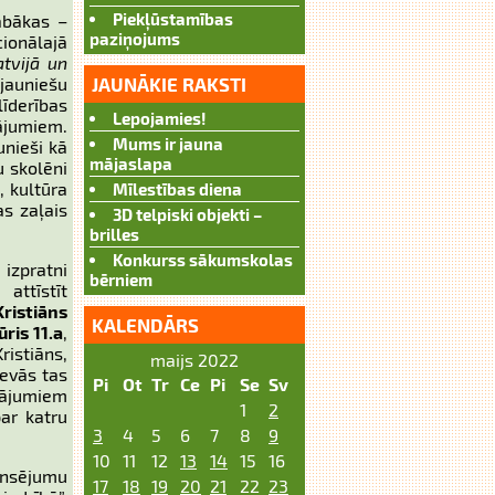
Piekļūstamības
abākas –
paziņojums
cionālajā
tvijā un
jauniešu
JAUNĀKIE RAKSTI
līderības
Lepojamies!
tājumiem.
Mums ir jauna
unieši kā
mājaslapa
u skolēni
, kultūra
Mīlestības diena
as zaļais
3D telpiski objekti –
brilles
Konkurss sākumskolas
 izpratni
bērniem
attīstīt
Kristiāns
KALENDĀRS
ūris 11.a
,
istiāns,
maijs 2022
devās tas
Pi
Ot
Tr
Ce
Pi
Se
Sv
utājumiem
1
2
par katru
3
4
5
6
7
8
9
10
11
12
13
14
15
16
ansējumu
17
18
19
20
21
22
23