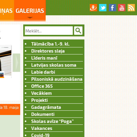
IŅAS
GALERIJAS
Tālmācība 1.-9. kl.
Direktores sleja
Līderis manī
Latvijas skolas soma
Labie darbi
Pilsoniskā audzināšana
Office 365
Vecākiem
Projekti
Gadagrāmata
a 18. maija
Dokumenti
Skolas avīze “Poga”
Vakances
Covid-19