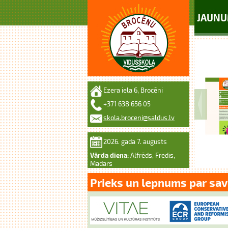
JAUNU
Ezera iela 6, Brocēni
+371 638 656 05
skola.broceni@saldus.lv
2026. gada 7. augusts
Vārda diena:
Alfrēds, Fredis,
Madars
Prieks un lepnums par sav