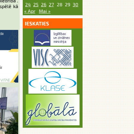
edrībā”.
24
25
26
27
28
29
30
zspēlē kā
« Apr
Mai »
IESKATIES