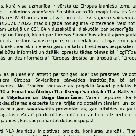
s, kurā visa uzmanība ir vērsta uz Eiropas jauniešu lomu l
s — nākotnes veidošanā. Saistībā ar to 14. maijā Latvijas Na
 Daces Melbārdes iniciatīvas projekta
“Ar stiprām saknēm La
s 2021. /2022. mācību gada noslēguma konference “Veicinot 
am Latvijā un ES”. 64 vidusskolēni diskutēja par personīgās 
vijā un Eiropā, kā arī par Eiropas Savienības aktuālajiem jau
enta uzklausīšanas izspēle, kurā piedalījās Latvijas skolu ja
alībnieki. Vairāku mēnešu garumā katru trešdienas pēcpusdien
ai būtu informēti un dziļāk izprastu tādas tēmas kā “Izglītība
ās un dezinformācija”, “Eiropas drošība un ārpolitika”, “Eirop
vijas jauniešiem attīstīt personīgās līderības prasmes, veidot
m Eiropas Savienības pārvaldes institūcijās, kā arī 
rasmes. No Brocēnu vidusskolas projektā šogad piedalās
0.a, Erīna Līna Āboliņa 11.a, Ksenija Sanduļaka 11.a, Ralfs St
ra Miķelsone un Daiga Barančane
. Varam lepoties, ka Kr
uzklausīšanas eksperta lomai trijās no dotajām tēmām, un iz
ošas bija gan sagatavotās prezentācijas, gan atbildes uz ja
ja sagatavojuši arī pārdomātus jautājumus citiem ekspertiem 
 jaunieši, kas spēj izmantot dotās iespējas!
i NLA Jauniešu iniciatīvas projektu konkursa laureāti. Fin