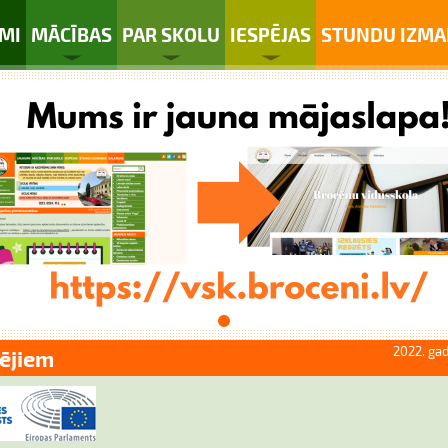
MI
MĀCĪBAS
PAR SKOLU
IESPĒJAS
STUNDU IZMA
2022. gad
ējiem