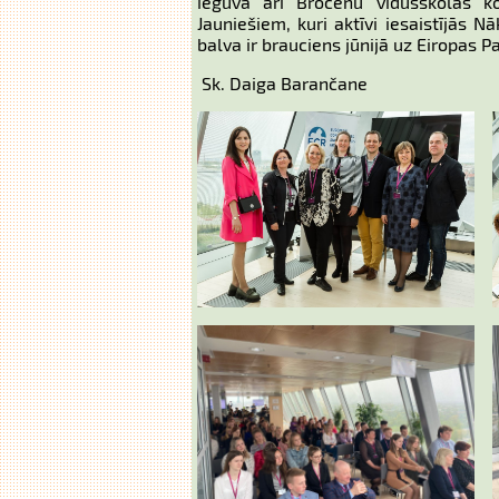
ieguva arī Brocēnu vidusskolas ko
Jauniešiem, kuri aktīvi iesaistījās 
balva ir brauciens jūnijā uz Eiropas 
Sk. Daiga Barančane