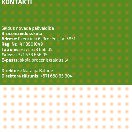
KONTAKTI
Saldus novada pašvaldība
Brocēnu vidusskola
Adrese:
Ezera iela 6, Brocēni, LV-3851
Reģ. Nr.:
4113901049
Tālrunis:
+371 638 656 05
Fakss:
+371 638 656 05
E-pasts:
skola.broceni@saldus.lv
Direktors:
Natālija Balode
Direktora tālrunis:
+371 638 65 804