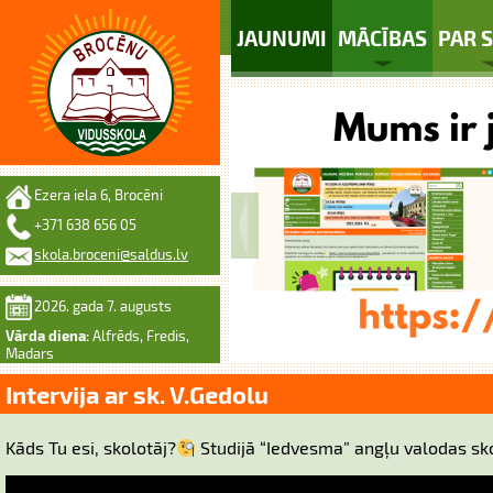
JAUNUMI
MĀCĪBAS
PAR 
Ezera iela 6, Brocēni
+371 638 656 05
skola.broceni@saldus.lv
2026. gada 7. augusts
Vārda diena:
Alfrēds, Fredis,
Madars
Intervija ar sk. V.Gedolu
Kāds Tu esi, skolotāj?
Studijā “Iedvesma” angļu valodas sk