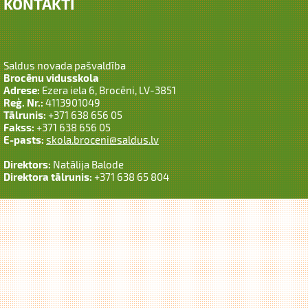
KONTAKTI
Saldus novada pašvaldība
Brocēnu vidusskola
Adrese:
Ezera iela 6, Brocēni, LV-3851
Reģ. Nr.:
4113901049
Tālrunis:
+371 638 656 05
Fakss:
+371 638 656 05
E-pasts:
skola.broceni@saldus.lv
Direktors:
Natālija Balode
Direktora tālrunis:
+371 638 65 804