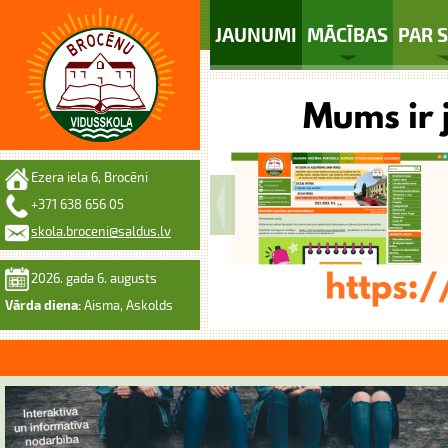
JAUNUMI
MĀCĪBAS
PAR 
Ezera iela 6, Brocēni
+371 638 656 05
skola.broceni@saldus.lv
2026. gada 6. augusts
Vārda diena:
Aisma, Askolds