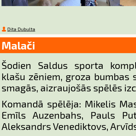
Dita Dubulta
Malači
Šodien Saldus sporta komple
klašu zēniem, groza bumbas 
smagās, aizraujošās spēlēs izcī
Komandā spēlēja: Mikelis Mas
Emīls Auzenbahs, Pauls Put
Aleksandrs Venediktovs, Arvīd