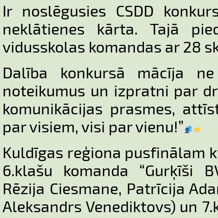
Ir noslēgusies CSDD konkurs
neklātienes kārta. Tajā pie
vidusskolas komandas ar 28 s
Dalība konkursā mācīja ne 
noteikumus un izpratni par dr
komunikācijas prasmes, attīst
par visiem, visi par vienu!”
Kuldīgas reģiona pusfinālam k
6.klašu komanda “Gurķīši B
Rēzija Ciesmane, Patrīcija Ad
Aleksandrs Venediktovs) un 7