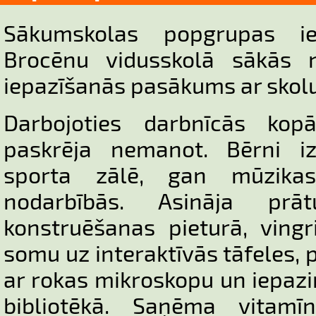
Sākumskolas popgrupas ies
Brocēnu vidusskolā sākās 
iepazīšanās pasākums ar skol
Darbojoties darbnīcās kop
paskrēja nemanot. Bērni iz
sporta zālē, gan mūzika
nodarbībās. Asināja pr
konstruēšanas pieturā, vingr
somu uz interaktīvās tāfeles, 
ar rokas mikroskopu un iepaz
bibliotēkā. Saņēma vita