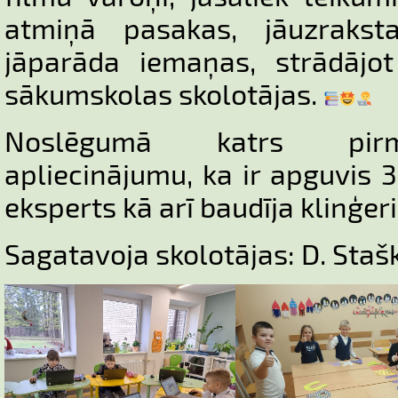
atmiņā pasakas, jāuzrakst
jāparāda iemaņas, strādājot
sākumskolas skolotājas.
Noslēgumā katrs pirm
apliecinājumu, ka ir apguvis 3
eksperts kā arī baudīja klinģeri
Sagatavoja skolotājas: D. Staš