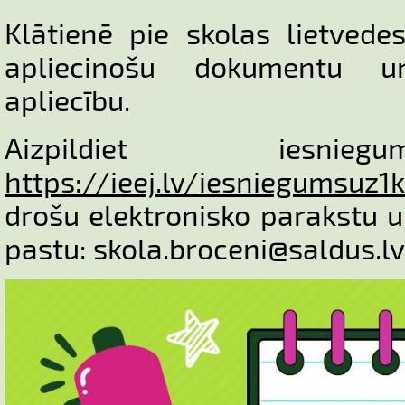
Klātienē pie skolas lietvede
apliecinošu dokumentu 
apliecību.
Aizpildiet iesnie
https://ieej.lv/iesniegumsuz1
drošu elektronisko parakstu u
pastu: skola.broceni@saldus.lv