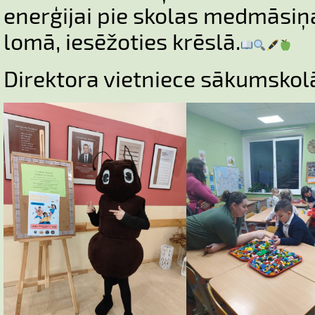
enerģijai pie skolas medmāsiņa
lomā, iesēžoties krēslā.
Direktora vietniece sākumskol