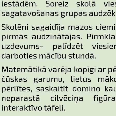
iestādēm. Šoreiz skolā vie
sagatavošanas grupas audzēk
Skolēni sagaidīja mazos ciemi
pirmās audzinātājas. Pirmkla
uzdevums- palīdzēt viesi
darboties mācību stundā.
Matemātikā varēja kopīgi ar pē
čūskas garumu, lietus māko
pērlītes, saskaitīt domino ka
neparastā cilvēciņa figū
interaktīvo tāfeli.