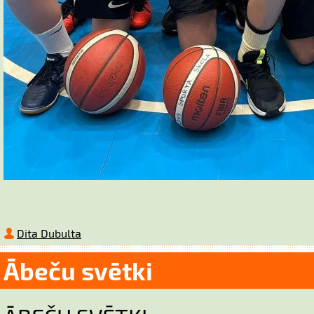
Dita Dubulta
Ābeču svētki