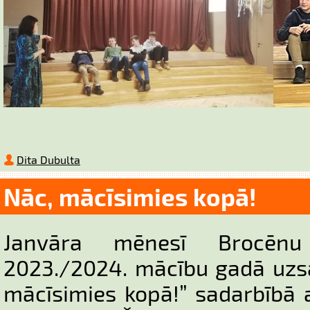
Dita Dubulta
Nāc, mācīsimies kopā!
Janvāra mēnesī Brocēnu 
2023./2024. mācību gadā uzs
mācīsimies kopā!” sadarbībā a