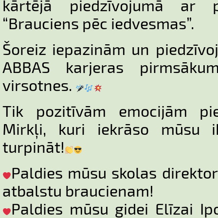
kārtējā piedzīvojumā ar
“Brauciens pēc iedvesmas”.
Šoreiz iepazinām un piedzīv
ABBAS karjeras pirmsāku
virsotnes.
Tik pozitīvām emocijām pie
Mirkļi, kuri iekrāso mūsu i
turpināt!
Paldies mūsu skolas direktor
atbalstu braucienam!
Paldies mūsu gidei Elīzai Ip