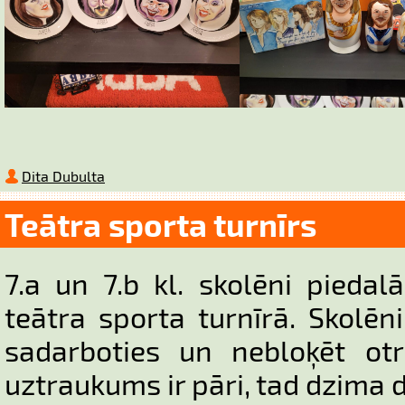
Dita Dubulta
Teātra sporta turnīrs
7.a un 7.b kl. skolēni pieda
teātra sporta turnīrā. Skolēni
sadarboties un nebloķēt otr
uztraukums ir pāri, tad dzima 