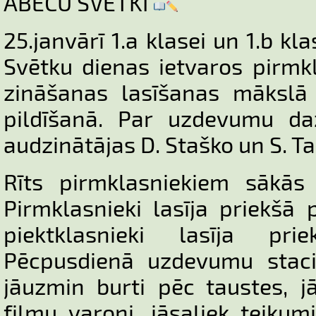
ĀBEČU SVĒTKI
25.janvārī 1.a klasei un 1.b kl
Svētku dienas ietvaros pirmk
zināšanas lasīšanas māksl
pildīšanā. Par uzdevumu da
audzinātājas D. Staško un S. T
Rīts pirmklasniekiem sākās
Pirmklasnieki lasīja priekšā 
piektklasnieki lasīja prie
Pēcpusdienā uzdevumu stacij
jāuzmin burti pēc taustes, jā
filmu varoņi, jāsaliek teiku