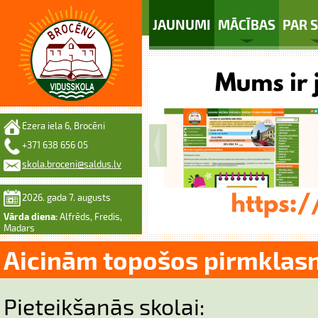
JAUNUMI
MĀCĪBAS
PAR 
Ezera iela 6, Brocēni
+371 638 656 05
skola.broceni@saldus.lv
2026. gada 7. augusts
Vārda diena:
Alfrēds, Fredis,
Madars
Aicinām topošos pirmklas
Pieteikšanās skolai: