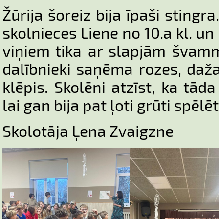
Žūrija šoreiz bija īpaši stingr
skolnieces Liene no 10.a kl. un 
viņiem tika ar slapjām švamm
dalībnieki saņēma rozes, daž
klēpis. Skolēni atzīst, ka tād
lai gan bija pat ļoti grūti spēl
Skolotāja Ļena Zvaigzne