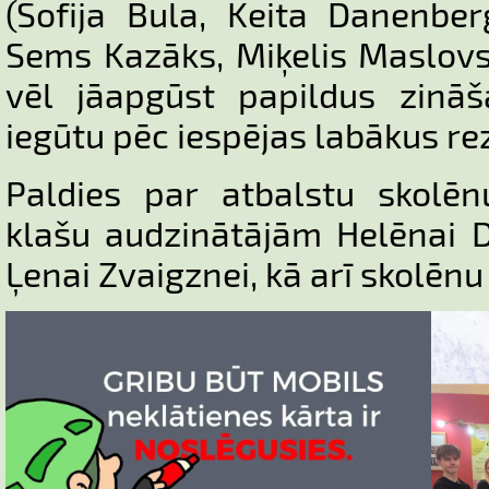
(Sofija Bula, Keita Danenber
Sems Kazāks, Miķelis Maslovs
vēl jāapgūst papildus zinā
iegūtu pēc iespējas labākus re
Paldies par atbalstu skolē
klašu audzinātājām Helēnai Du
Ļenai Zvaigznei, kā arī skolēn