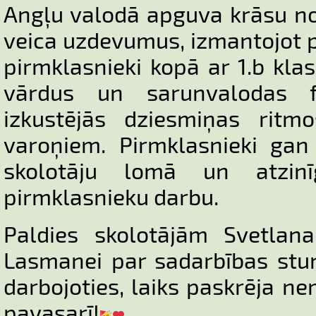
Angļu valodā apguva krāsu n
veica uzdevumus, izmantojot 
pirmklasnieki kopā ar 1.b kla
vārdus un sarunvalodas f
izkustējās dziesmiņas ritm
varoņiem. Pirmklasnieki gan 
skolotāju lomā un atzinī
pirmklasnieku darbu.
Paldies skolotājām Svetlana
Lasmanei par sadarbības stun
darbojoties, laiks paskrēja n
pavasarī!