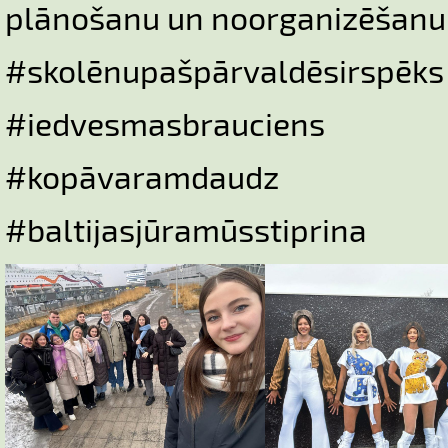
plānošanu un noorganizēšanu
#skolēnupašpārvaldēsirspēks
#iedvesmasbrauciens
#kopāvaramdaudz
#baltijasjūramūsstiprina