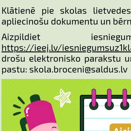
Klātienē pie skolas lietvede
apliecinošu dokumentu un bērn
Aizpildiet iesnie
https://ieej.lv/iesniegumsuz1k
drošu elektronisko parakstu u
pastu: skola.broceni@saldus.lv