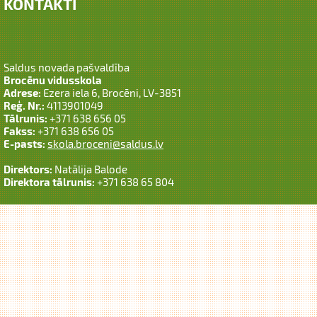
KONTAKTI
Saldus novada pašvaldība
Brocēnu vidusskola
Adrese:
Ezera iela 6, Brocēni, LV-3851
Reģ. Nr.:
4113901049
Tālrunis:
+371 638 656 05
Fakss:
+371 638 656 05
E-pasts:
skola.broceni@saldus.lv
Direktors:
Natālija Balode
Direktora tālrunis:
+371 638 65 804