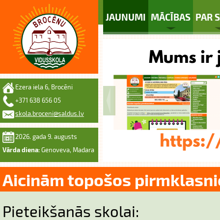
JAUNUMI
MĀCĪBAS
PAR 
Ezera iela 6, Brocēni
+371 638 656 05
skola.broceni@saldus.lv
2026. gada 9. augusts
Vārda diena:
Genoveva, Madara
Aicinām topošos pirmklasn
Pieteikšanās skolai: