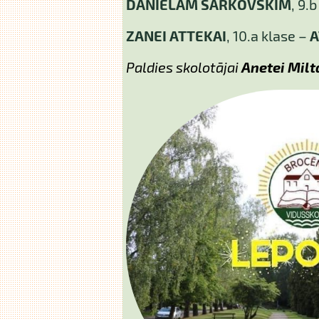
DANIELAM ŠARKOVSKIM
, 9.
ZANEI ATTEKAI
, 10.a klase –
A
Paldies skolotājai
Anetei Milt