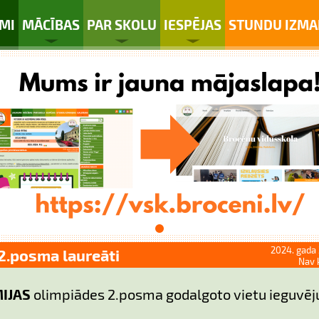
MI
MĀCĪBAS
PAR SKOLU
IESPĒJAS
STUNDU IZMA
2024. gada 
 2.posma laureāti
Nav 
MIJAS
olimpiādes 2.posma godalgoto vietu ieguvēj