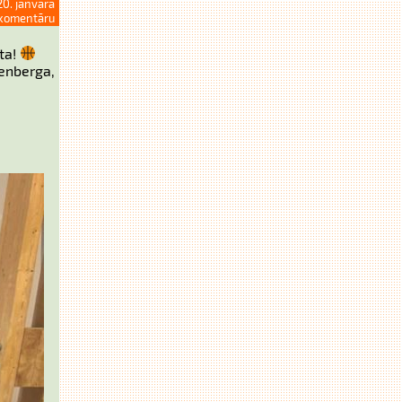
20. janvāra
komentāru
ta!
enberga,