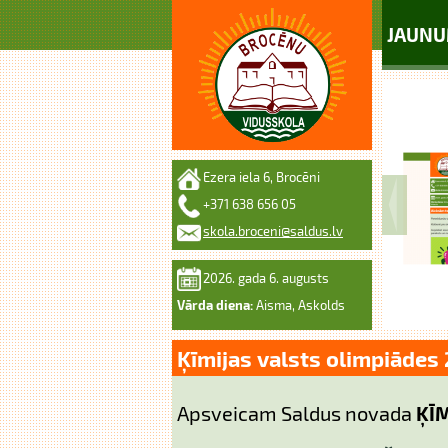
JAUNU
Ezera iela 6, Brocēni
+371 638 656 05
skola.broceni@saldus.lv
2026. gada 6. augusts
Vārda diena:
Aisma, Askolds
Ķīmijas valsts olimpiādes
Apsveicam Saldus novada
ĶĪ