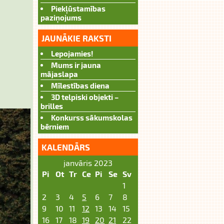
Piekļūstamības
paziņojums
JAUNĀKIE RAKSTI
Lepojamies!
Mums ir jauna
mājaslapa
Mīlestības diena
3D telpiski objekti –
brilles
Konkurss sākumskolas
bērniem
KALENDĀRS
janvāris 2023
Pi
Ot
Tr
Ce
Pi
Se
Sv
1
2
3
4
5
6
7
8
9
10
11
12
13
14
15
16
17
18
19
20
21
22