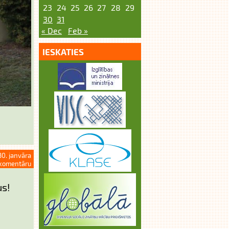
23
24
25
26
27
28
29
30
31
« Dec
Feb »
IESKATIES
30. janvāra
komentāru
us!