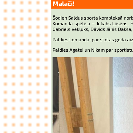
Malači!
Šodien Saldus sporta kompleksā noris
Komandā spēlēja – Jēkabs Lūsēns, H
Gabriels Vekļuks, Dāvids Jānis Dakša
Paldies komandai par skolas goda ai
Paldies Agatei un Nikam par sportist