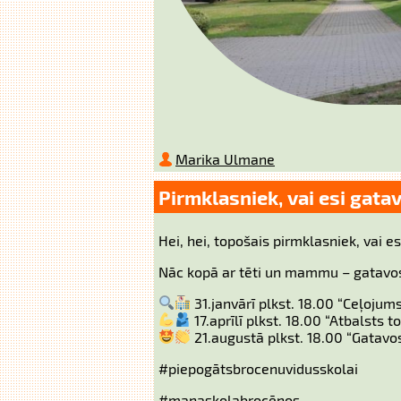
Marika Ulmane
Pirmklasniek, vai esi gata
Hei, hei, topošais pirmklasniek, vai e
Nāc kopā ar tēti un mammu – gatavo
31.janvārī plkst. 18.00 “Ceļojums
17.aprīlī plkst. 18.00 “Atbalsts
21.augustā plkst. 18.00 “Gatavo
#piepogātsbrocenuvidusskolai
#manaskolabrocēnos