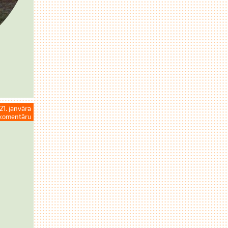
21. janvāra
komentāru