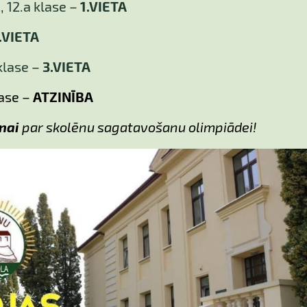
M
, 12.a klase –
1.VIETA
.VIETA
 klase –
3.VIETA
lase –
ATZINĪBA
nai
par skolēnu sagatavošanu olimpiādei!