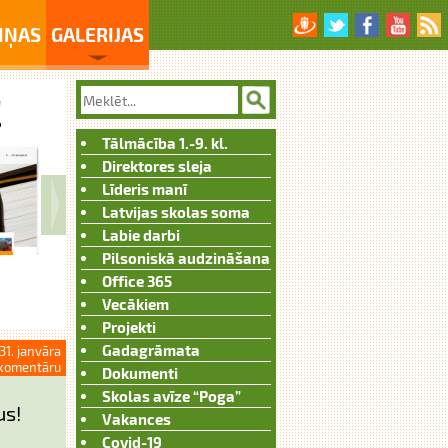
IŅAS
GALERIJAS
Tālmācība 1.-9. kl.
Direktores sleja
Līderis manī
Latvijas skolas soma
Labie darbi
Pilsoniskā audzināšana
Office 365
Vecākiem
Projekti
Gadagrāmata
31. janvāra
komentāru
Dokumenti
Skolas avīze “Poga”
us!
Vakances
Covid-19