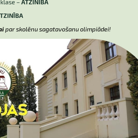
b klase –
ATZINĪBA
TZINĪBA
ai
par skolēnu sagatavošanu olimpiādei!