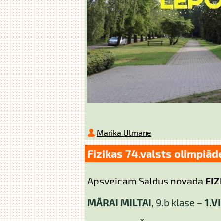
Marika Ulmane
Fizikas 74.valsts olimpiād
Apsveicam Saldus novada
FI
MĀRAI MILTAI
, 9.b klase –
1.V