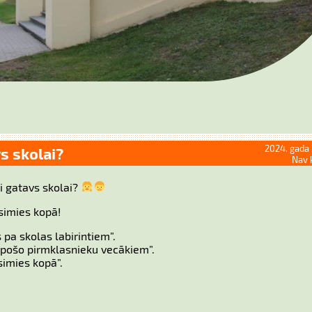
2024. gada 
vs skolai?
Nav 
si gatavs skolai?
simies kopā!
 pa skolas labirintiem”.
 topošo pirmklasnieku vecākiem”.
simies kopā”.