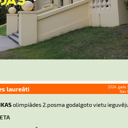
2024. gada 
es laureāti
Nav 
ZIKAS
olimpiādes 2.posma godalgoto vietu ieguvēj
IETA