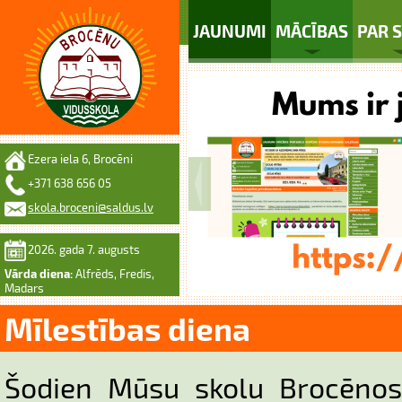
JAUNUMI
MĀCĪBAS
PAR 
Ezera iela 6, Brocēni
+371 638 656 05
skola.broceni@saldus.lv
2026. gada 7. augusts
Vārda diena:
Alfrēds, Fredis,
Madars
Mīlestības diena
Šodien Mūsu skolu Brocēnos 