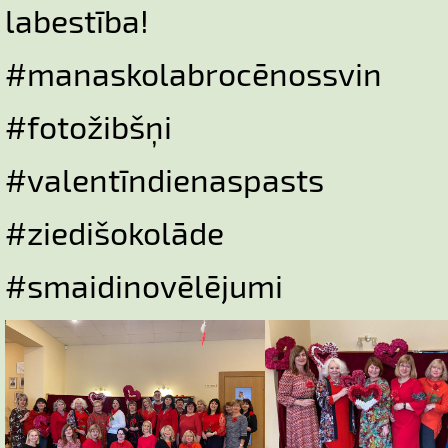
labestība!
#manaskolabrocēnossvin
#fotožibšņi
#valentīndienaspasts
#ziedišokolāde
#smaidinovēlējumi