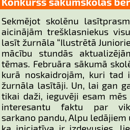
Konkurss sākumskolas bē
Sekmējot skolēnu lasītprasmi
aicinājām trešklasniekus vis
lasīt žurnāla “Ilustrētā Junior
mācību stundās aktualizējā
tēmas. Februāra sākumā skolē
kurā noskaidrojām, kuri tad ir
žurnāla lasītāji. Un, lai gan
tikai daži, ieguvēji esam mēs 
interesantu faktu par viki
sarkano pandu, Alpu ledājiem u
ka iniciatīva ir izdevusies, li