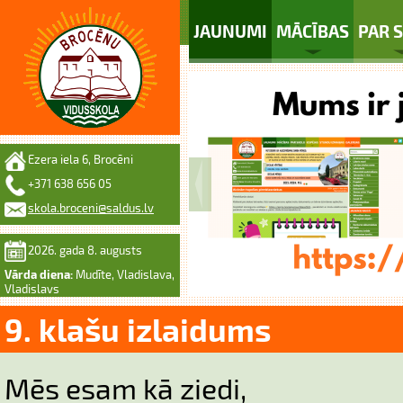
JAUNUMI
MĀCĪBAS
PAR 
Ezera iela 6, Brocēni
+371 638 656 05
skola.broceni@saldus.lv
2026. gada 8. augusts
Vārda diena:
Mudīte, Vladislava,
Vladislavs
9. klašu izlaidums
Mēs esam kā ziedi,