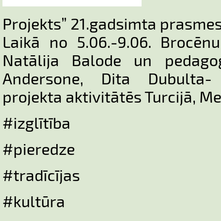
Projekts” 21.gadsimta prasmes
Laikā no 5.06.-9.06. Brocēnu
Natālija Balode un pedagog
Andersone, Dita Dubulta-
projekta aktivitātēs Turcijā, Me
#izglītība
#pieredze
#tradīcījas
#kultūra