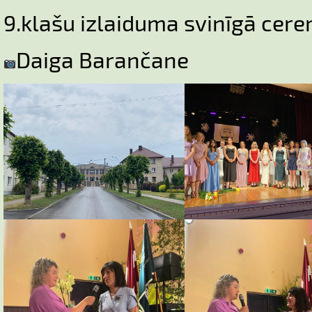
9.klašu izlaiduma svinīgā cere
Daiga Barančane