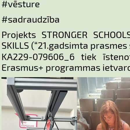
#vēsture
#sadraudzība
Projekts STRONGER SCHOOL
SKILLS (“21.gadsimta prasmes
KA229-079606_6 tiek īsteno
Erasmus+ programmas ietvar