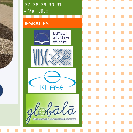
27
28
29
30
31
« Mai
Jūl »
IESKATIES