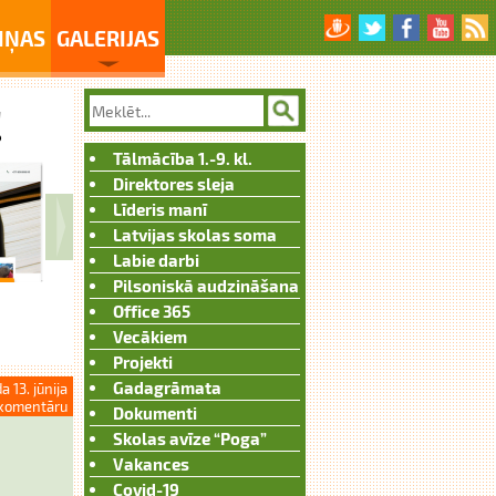
IŅAS
GALERIJAS
Tālmācība 1.-9. kl.
Direktores sleja
Līderis manī
Latvijas skolas soma
Labie darbi
Pilsoniskā audzināšana
Office 365
Vecākiem
Projekti
Gadagrāmata
a 13. jūnija
komentāru
Dokumenti
Skolas avīze “Poga”
Vakances
Covid-19