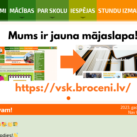
MI
MĀCĪBAS
PAR SKOLU
IESPĒJAS
STUNDU IZMA
2023. gad
vam!
Nav 
odies!