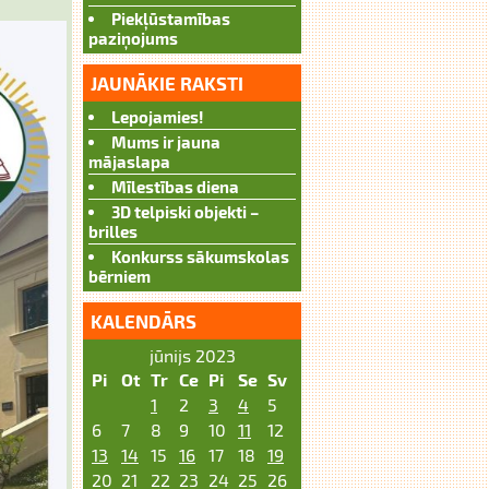
Piekļūstamības
paziņojums
JAUNĀKIE RAKSTI
Lepojamies!
Mums ir jauna
mājaslapa
Mīlestības diena
3D telpiski objekti –
brilles
Konkurss sākumskolas
bērniem
KALENDĀRS
jūnijs 2023
Pi
Ot
Tr
Ce
Pi
Se
Sv
1
2
3
4
5
6
7
8
9
10
11
12
13
14
15
16
17
18
19
20
21
22
23
24
25
26