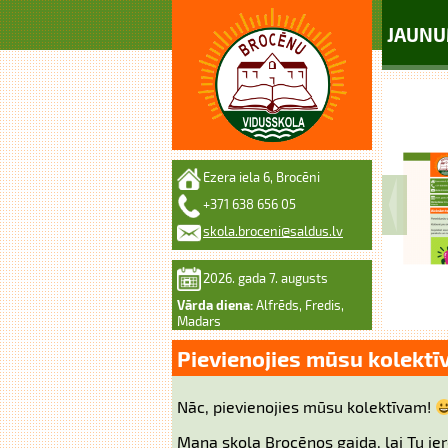
JAUNU
Ezera iela 6, Brocēni
+371 638 656 05
skola.broceni@saldus.lv
2026. gada 7. augusts
Vārda diena:
Alfrēds, Fredis,
Madars
Pievienojies mūsu kolektī
Nāc, pievienojies mūsu kolektīvam!
Mana skola Brocēnos gaida, lai Tu ier