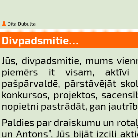
Dita Dubulta
Divpadsmitie…
Jūs, divpadsmitie, mums vien
piemērs it visam, aktīvi i
pašpārvaldē, pārstāvējāt sko
konkursos, projektos, sacens
nopietni pastrādāt, gan jautrīb
Paldies par draiskumu un rota
un Antons”, Jūs bijāt izcili ak