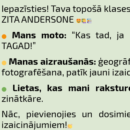
Iepazīsties! Tava topošā klase
ZITA ANDERSONE
Mans moto:
“Kas tad, ja 
TAGAD!”
Manas aizraušanās:
ģeogrāfi
fotografēšana, patīk jauni izai
Lietas, kas mani rakstur
zinātkāre.
Nāc, pievienojies un dosimi
izaicinājumiem!