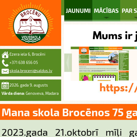
JAUNUMI
MĀCĪBAS
PAR 
Ezera iela 6, Brocēni
+371 638 656 05
skola.broceni@saldus.lv
2026. gada 9. augusts
Vārda diena:
Genoveva, Madara
Mana skola Brocēnos 75 ga
2023.gada 21.oktobrī mīļi g