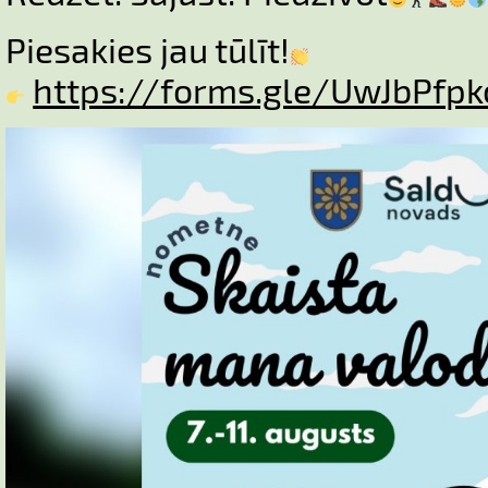
Piesakies jau tūlīt!
https://forms.gle/UwJbPfp