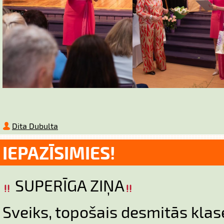
Dita Dubulta
IEPAZĪSIMIES!
SUPERĪGA ZIŅA
Sveiks, topošais desmitās klas