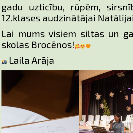
gadu uzticību, rūpēm, sirsn
12.klases audzinātājai Natālija
Lai mums visiem siltas un g
skolas Brocēnos!
Laila Arāja