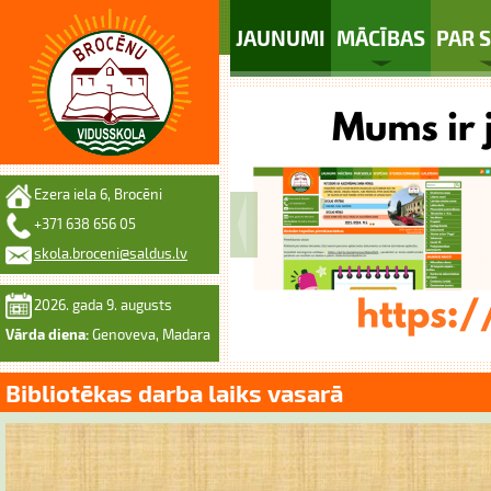
JAUNUMI
MĀCĪBAS
PAR 
Ezera iela 6, Brocēni
+371 638 656 05
skola.broceni@saldus.lv
2026. gada 9. augusts
Vārda diena:
Genoveva, Madara
Bibliotēkas darba laiks vasarā