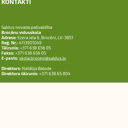
KONTAKTI
Saldus novada pašvaldība
Brocēnu vidusskola
Adrese:
Ezera iela 6, Brocēni, LV-3851
Reģ. Nr.:
4113901049
Tālrunis:
+371 638 656 05
Fakss:
+371 638 656 05
E-pasts:
skola.broceni@saldus.lv
Direktors:
Natālija Balode
Direktora tālrunis:
+371 638 65 804