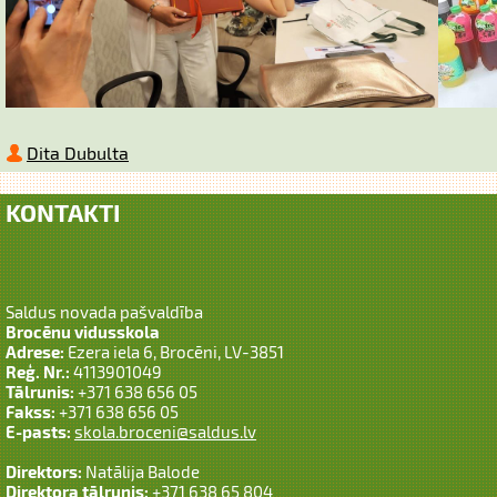
Dita Dubulta
KONTAKTI
Saldus novada pašvaldība
Brocēnu vidusskola
Adrese:
Ezera iela 6, Brocēni, LV-3851
Reģ. Nr.:
4113901049
Tālrunis:
+371 638 656 05
Fakss:
+371 638 656 05
E-pasts:
skola.broceni@saldus.lv
Direktors:
Natālija Balode
Direktora tālrunis:
+371 638 65 804