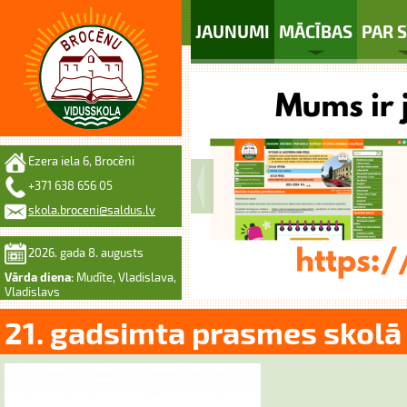
JAUNUMI
MĀCĪBAS
PAR 
Ezera iela 6, Brocēni
+371 638 656 05
skola.broceni@saldus.lv
2026. gada 8. augusts
Vārda diena:
Mudīte, Vladislava,
Vladislavs
21. gadsimta prasmes skolā