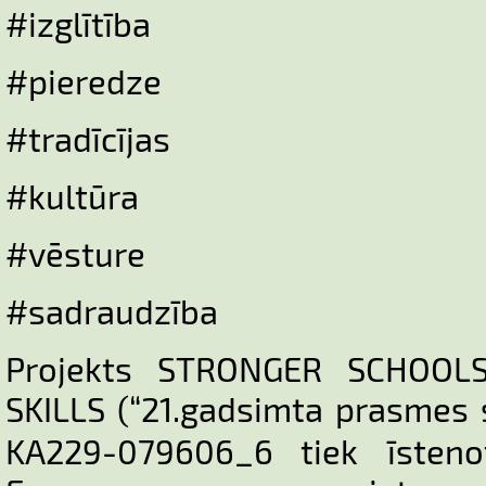
#izglītība
#pieredze
#tradīcījas
#kultūra
#vēsture
#sadraudzība
Projekts STRONGER SCHOOL
SKILLS (“21.gadsimta prasmes
KA229-079606_6 tiek īsteno