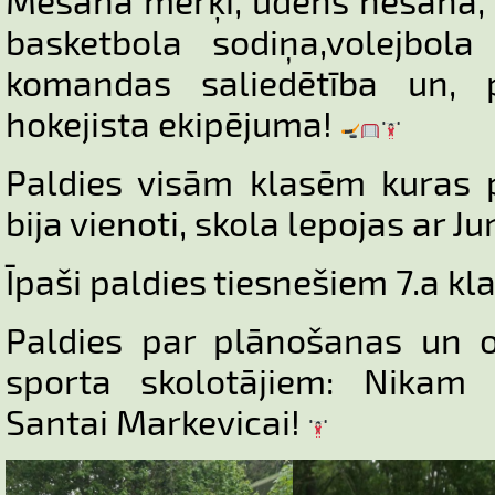
Mešana mērķī, ūdens nešana, 
basketbola sodiņa,volejbol
komandas saliedētība un,
hokejista ekipējuma!
Paldies visām klasēm kuras p
bija vienoti, skola lepojas ar J
Īpaši paldies tiesnešiem 7.a kl
Paldies par plānošanas un 
sporta skolotājiem: Nikam 
Santai Markevicai!