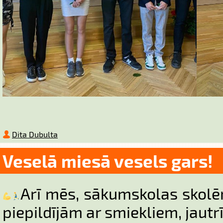
Dita Dubulta
Veselā miesā vesels gars!
Arī mēs, sākumskolas skolēn
piepildījām ar smiekliem, jautr