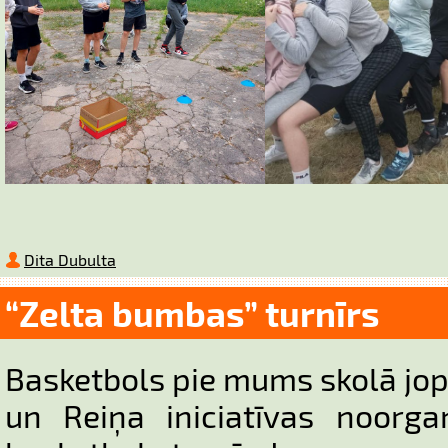
Dita Dubulta
“Zelta bumbas” turnīrs
Basketbols pie mums skolā jop
un Reiņa iniciatīvas noorga