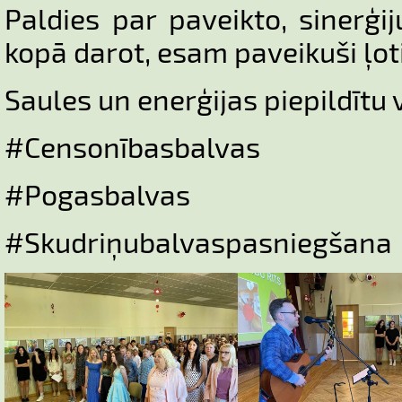
Paldies par paveikto, sinerģiju
kopā darot, esam paveikuši ļot
Saules un enerģijas piepildītu 
#Censonībasbalvas
#Pogasbalvas
#Skudriņubalvaspasniegšana