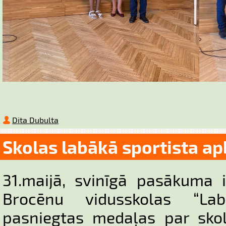
Dita Dubulta
Skolas labākā sportista a
31.maijā, svinīgā pasākuma i
Brocēnu vidusskolas “Labā
pasniegtas medaļas par sko