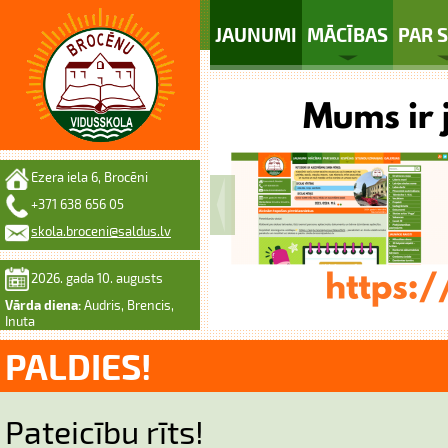
JAUNUMI
MĀCĪBAS
PAR 
Ezera iela 6, Brocēni
+371 638 656 05
skola.broceni@saldus.lv
2026. gada 10. augusts
Vārda diena:
Audris, Brencis,
Inuta
PALDIES!
Pateicību rīts!