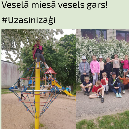
Veselā miesā vesels gars!
#Uzasinizāģi