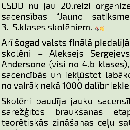
CSDD nu jau 20.reizi organizē
sacensības “Jauno satiksme
3.-5.klases skolēniem.
Arī šogad valsts finālā piedalī
skolēni – Aleksejs Sergejev
Andersone (visi no 4.b klases)
sacencībās un iekļūstot labāk
no vairāk nekā 1000 dalībniekie
Skolēni baudīja jauko sacens
sarežģītos braukšanas et
teorētiskās zināšanas ceļu s