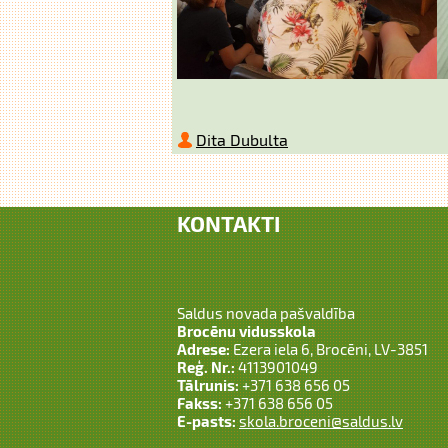
Dita Dubulta
KONTAKTI
Saldus novada pašvaldība
Brocēnu vidusskola
Adrese:
Ezera iela 6, Brocēni, LV-3851
Reģ. Nr.:
4113901049
Tālrunis:
+371 638 656 05
Fakss:
+371 638 656 05
E-pasts:
skola.broceni@saldus.lv