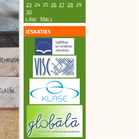
23
24
25
26
27
28
29
30
« Apr
Mai »
IESKATIES