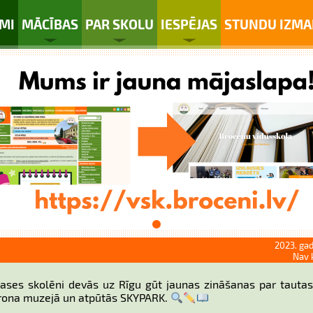
MI
MĀCĪBAS
PAR SKOLU
IESPĒJAS
STUNDU IZMA
2023. gad
Nav 
klases skolēni devās uz Rīgu gūt jaunas zināšanas par tauta
arona muzejā un atpūtās SKYPARK.