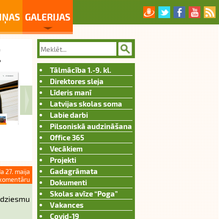
IŅAS
GALERIJAS
Tālmācība 1.-9. kl.
Direktores sleja
Līderis manī
Latvijas skolas soma
Labie darbi
Pilsoniskā audzināšana
Office 365
Vecākiem
Projekti
Gadagrāmata
a 27. maija
komentāru
Dokumenti
Skolas avīze “Poga”
sdziesmu
Vakances
Covid-19