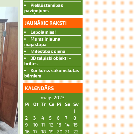
Piekļūstamības
paziņojums
JAUNĀKIE RAKSTI
Lepojamies!
Mums ir jauna
mājaslapa
Mīlestības diena
3D telpiski objekti –
brilles
Konkurss sākumskolas
bērniem
KALENDĀRS
maijs 2023
Pi
Ot
Tr
Ce
Pi
Se
Sv
1
2
3
4
5
6
7
8
9
10
11
12
13
14
15
16
17
18
19
20
21
22