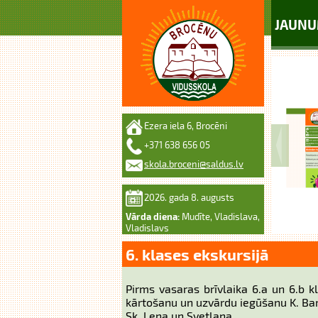
JAUNU
Ezera iela 6, Brocēni
+371 638 656 05
skola.broceni@saldus.lv
2026. gada 8. augusts
Vārda diena:
Mudīte, Vladislava,
Vladislavs
6. klases ekskursijā
Pirms vasaras brīvlaika 6.a un 6.b 
kārtošanu un uzvārdu iegūšanu K. B
Sk. Ļena un Svetlana.