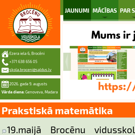
JAUNUMI
MĀCĪBAS
PAR 
Ezera iela 6, Brocēni
+371 638 656 05
skola.broceni@saldus.lv
2026. gada 9. augusts
Vārda diena:
Genoveva, Madara
Prakstiskā matemātika
19.maijā Brocēnu vidussk