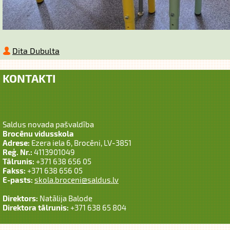
Dita Dubulta
KONTAKTI
Saldus novada pašvaldība
Brocēnu vidusskola
Adrese:
Ezera iela 6, Brocēni, LV-3851
Reģ. Nr.:
4113901049
Tālrunis:
+371 638 656 05
Fakss:
+371 638 656 05
E-pasts:
skola.broceni@saldus.lv
Direktors:
Natālija Balode
Direktora tālrunis:
+371 638 65 804