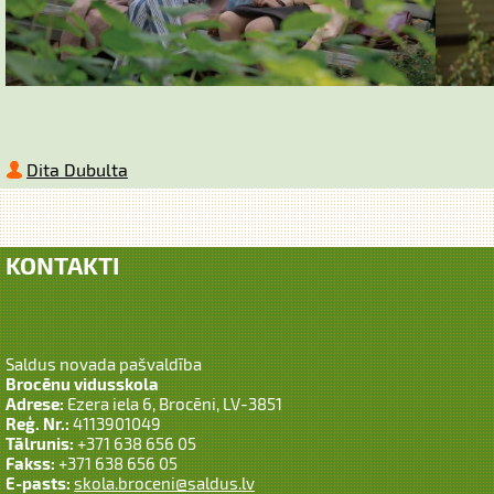
Dita Dubulta
KONTAKTI
Saldus novada pašvaldība
Brocēnu vidusskola
Adrese:
Ezera iela 6, Brocēni, LV-3851
Reģ. Nr.:
4113901049
Tālrunis:
+371 638 656 05
Fakss:
+371 638 656 05
E-pasts:
skola.broceni@saldus.lv