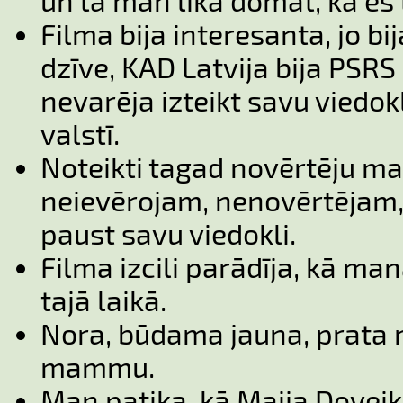
un tā man lika domāt, kā es 
Filma bija interesanta, jo bi
dzīve, KAD Latvija bija PSRS 
nevarēja izteikt savu viedok
valstī.
Noteikti tagad novērtēju maz
neievērojam, nenovērtējam,
paust savu viedokli.
Filma izcili parādīja, kā m
tajā laikā.
Nora, būdama jauna, prata 
mammu.
Man patika, kā Maija Doveik