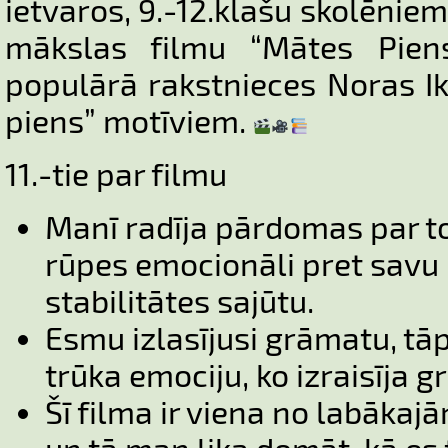
ietvaros, 9.-12.klašu skolēniem
mākslas filmu “Mātes Piens
populārā rakstnieces Noras 
piens” motīviem.
11.-tie par filmu
Manī radīja pārdomas par to,
rūpes emocionāli pret savu 
stabilitātes sajūtu.
Esmu izlasījusi grāmatu, tāp
trūka emociju, ko izraisīja 
Šī filma ir viena no labākaj