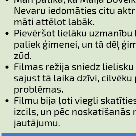
Nevaru iedomāties citu aktr
māti attēlot labāk.
Pievēršot lielāku uzmanību 
paliek ģimenei, un tā dēļ ģ
zūd.
Filmas režija sniedz lielisku
sajust tā laika dzīvi, cilvē
problēmas.
Filmu bija ļoti viegli skatīti
izcils, un pēc noskatīšanās 
jautājumu.