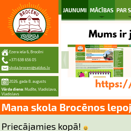
JAUNUMI
MĀCĪBAS
PAR 
Ezera iela 6, Brocēni
+371 638 656 05
skola.broceni@saldus.lv
2026. gada 8. augusts
Vārda diena:
Mudīte, Vladislava,
Vladislavs
Mana skola Brocēnos lepoj
Priecājamies kopā!