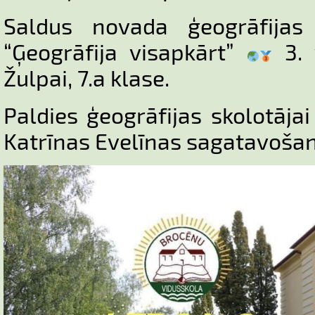
Saldus novada ģeogrāfijas
“Ģeogrāfija visapkārt”
3. 
Žulpai, 7.a klase.
Paldies ģeogrāfijas skolotāja
Katrīnas Evelīnas sagatavošan