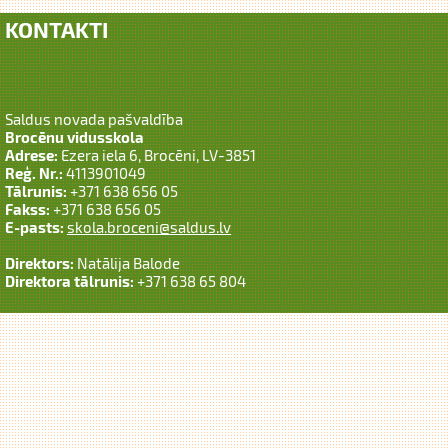
KONTAKTI
Saldus novada pašvaldība
Brocēnu vidusskola
Adrese:
Ezera iela 6, Brocēni, LV-3851
Reģ. Nr.:
4113901049
Tālrunis:
+371 638 656 05
Fakss:
+371 638 656 05
E-pasts:
skola.broceni@saldus.lv
Direktors:
Natālija Balode
Direktora tālrunis:
+371 638 65 804