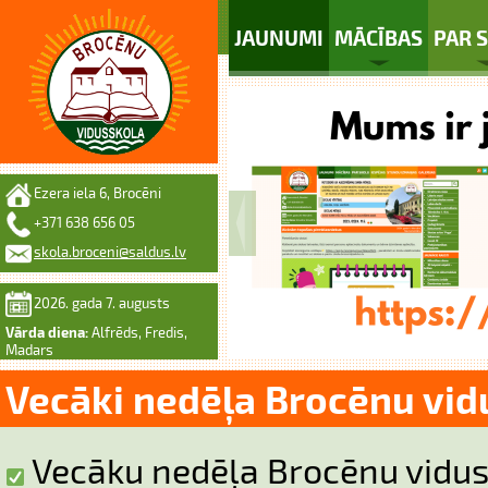
JAUNUMI
MĀCĪBAS
PAR 
Ezera iela 6, Brocēni
+371 638 656 05
skola.broceni@saldus.lv
2026. gada 7. augusts
Vārda diena:
Alfrēds, Fredis,
Madars
Vecāki nedēļa Brocēnu vid
Vecāku nedēļa Brocēnu vidus