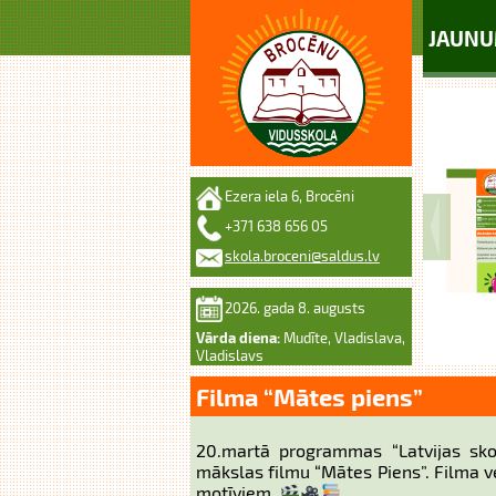
JAUNU
Ezera iela 6, Brocēni
+371 638 656 05
skola.broceni@saldus.lv
2026. gada 8. augusts
Vārda diena:
Mudīte, Vladislava,
Vladislavs
Filma “Mātes piens”
20.martā programmas “Latvijas skol
mākslas filmu “Mātes Piens”. Filma 
motīviem.