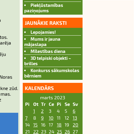
Piekļūstamības
paziņojums
a
JAUNĀKIE RAKSTI
Lepojamies!
tos.
Mums ir jauna
varēja
mājaslapa
Mīlestības diena
ēju
3D telpiski objekti –
brilles
Konkurss sākumskolas
bērniem
 Noras
KALENDĀRS
ikne zūd.
lēmas.
marts 2023
z
Pi
Ot
Tr
Ce
Pi
Se
Sv
1
2
3
4
5
6
7
8
9
10
11
12
13
14
15
16
17
18
19
20
21
22
23
24
25
26
27