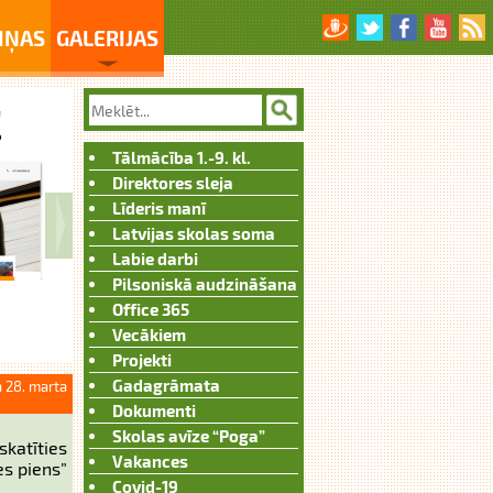
IŅAS
GALERIJAS
Tālmācība 1.-9. kl.
Direktores sleja
Līderis manī
Latvijas skolas soma
Labie darbi
Pilsoniskā audzināšana
Office 365
Vecākiem
Projekti
Gadagrāmata
 28. marta
Dokumenti
Skolas avīze “Poga”
katīties
Vakances
es piens”
Covid-19