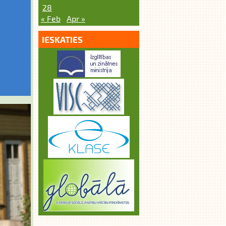
28
« Feb
Apr »
IESKATIES