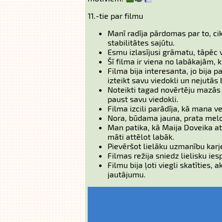
11.-tie par filmu
Manī radīja pārdomas par to, ci
stabilitātes sajūtu.
Esmu izlasījusi grāmatu, tāpēc v
Šī filma ir viena no labākajām, 
Filma bija interesanta, jo bija p
izteikt savu viedokli un nejutās b
Noteikti tagad novērtēju mazās 
paust savu viedokli.
Filma izcili parādīja, kā mana v
Nora, būdama jauna, prata me
Man patika, kā Maija Doveika at
māti attēlot labāk.
Pievēršot lielāku uzmanību karj
Filmas režija sniedz lielisku ie
Filmu bija ļoti viegli skatīties,
jautājumu.