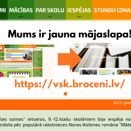
MI
MĀCĪBAS
PAR SKOLU
IESPĒJAS
STUNDU IZMA
2023. gada
as somas” ietvaros, 9.-12.klašu skolēniem bija iespēja nos
veidota pēc populārā rakstnieces Noras Ikstenas romāna “Māt