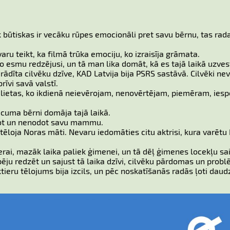
k būtiskas ir vecāku rūpes emocionāli pret savu bērnu, tas rad
aru teikt, ka filmā trūka emociju, ko izraisīja grāmata.
ko esmu redzējusi, un tā man lika domāt, kā es tajā laikā uzves
arādīta cilvēku dzīve, KAD Latvija bija PSRS sastāvā. Cilvēki ne
rīvi savā valstī.
lietas, ko ikdienā neievērojam, nenovērtējam, piemēram, iesp
ecuma bērni domāja tajā laikā.
lot un nenodot savu mammu.
tēloja Noras māti. Nevaru iedomāties citu aktrisi, kura varētu
erai, mazāk laika paliek ģimenei, un tā dēļ ģimenes locekļu sa
spēju redzēt un sajust tā laika dzīvi, cilvēku pārdomas un prob
 aktieru tēlojums bija izcils, un pēc noskatīšanās radās ļoti daud